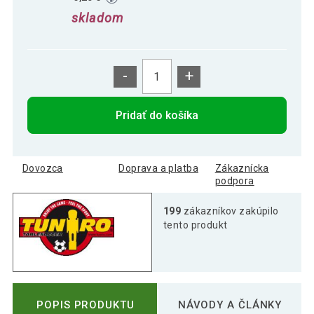
skladom
-
+
Pridať do košíka
Dovozca
Doprava a platba
Zákaznícka
podpora
199
zákazníkov zakúpilo
tento produkt
POPIS PRODUKTU
NÁVODY A ČLÁNKY