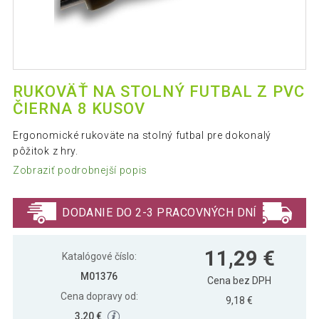
RUKOVÄŤ NA STOLNÝ FUTBAL Z PVC
ČIERNA 8 KUSOV
Ergonomické rukoväte na stolný futbal pre dokonalý
pôžitok z hry.
Zobraziť podrobnejší popis
DODANIE DO 2-3 PRACOVNÝCH DNÍ
11,29 €
Katalógové číslo:
M01376
Cena bez DPH
Cena dopravy od:
9,18 €
3,20 €