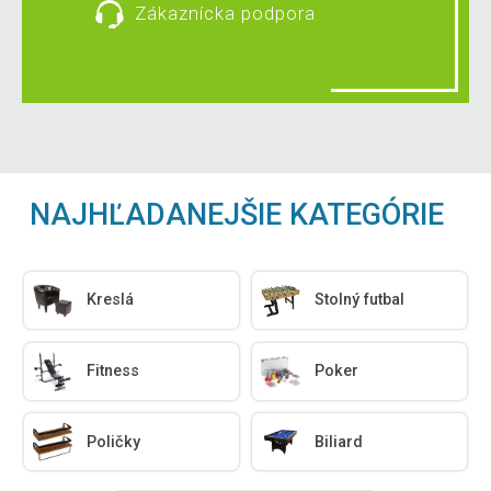
Zákaznícka podpora
NAJHĽADANEJŠIE KATEGÓRIE
Kreslá
Stolný futbal
Fitness
Poker
Poličky
Biliard