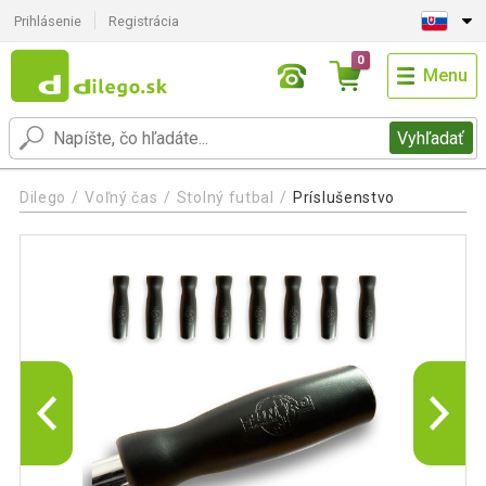
Prihlásenie
Registrácia
0
Menu
Vyhľadať
Dilego
Voľný čas
Stolný futbal
Príslušenstvo