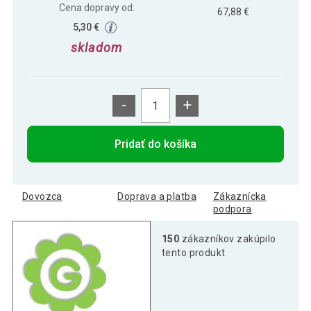
Cena dopravy od:
67,88 €
5,30 €
skladom
-
+
Pridať do košíka
Dovozca
Doprava a platba
Zákaznícka
podpora
150
zákazníkov zakúpilo
tento produkt