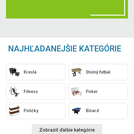
NAJHĽADANEJŠIE KATEGÓRIE
Kreslá
Stolný futbal
Fitness
Poker
Poličky
Biliard
Zobraziť ďalšie kategórie