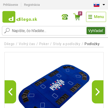
Prihlásenie
Registrácia
0
Menu
Vyhľadať
Dilego
Voľný čas
Poker
Stoly a podložky
Podložky