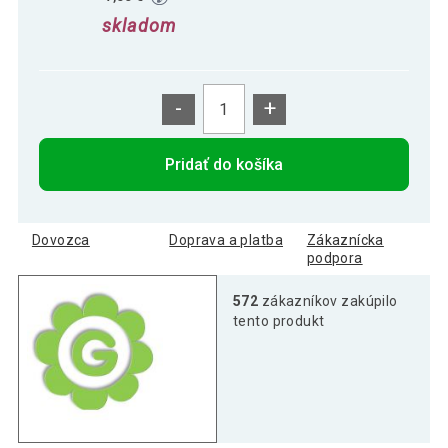
skladom
-
+
Pridať do košíka
Dovozca
Doprava a platba
Zákaznícka
podpora
572
zákazníkov zakúpilo
tento produkt