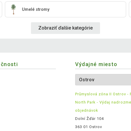
Umelé stromy
Zobraziť ďalšie kategórie
očnosti
Výdajné miesto
Průmyslová zóna II Ostrov - 
North Park - Výdaj nadrozm
objednávok
Dolní Žďár 104
363 01 Ostrov