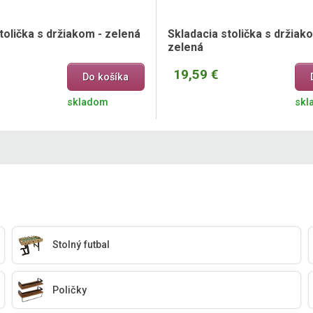
tolička s držiakom - zelená
Skladacia stolička s držiak
zelená
19,59 €
Do košíka
skladom
skl
Stolný futbal
Poličky