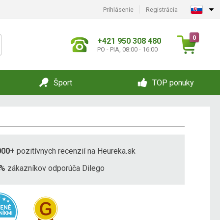
Prihlásenie
Registrácia
0
+421 950 308 480
PO - PIA, 08:00 - 16:00
Šport
TOP ponuky
000+
pozitívnych recenzií na Heureka.sk
8%
zákazníkov odporúča Dilego