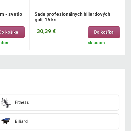
om - svetlo
Sada profesionálnych biliardových
gulí, 16 ks
30,39 €
Do košíka
Do košíka
adom
skladom
Fitness
Biliard