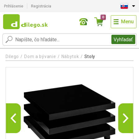
Prihlásenie
Registrácia
0
Menu
Vyhľadať
Dilego
Dom a bývanie
Nábytok
Stoly