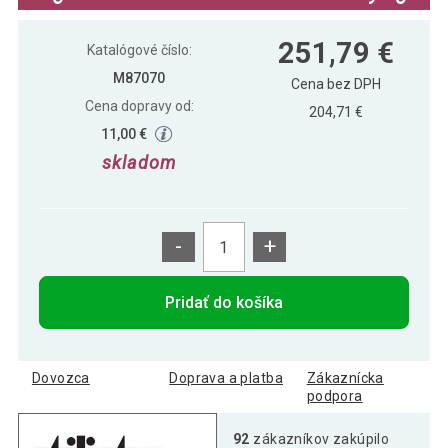
Stilista konferenčný stolík, 73 x 73 cm,
256,79 €
251,79 €
čierny mat
Katalógové číslo:
M87070
Cena bez DPH
Cena dopravy od:
204,71 €
11,00 €
skladom
-
+
Pridať do košíka
Dovozca
Doprava a platba
Zákaznícka
podpora
92
zákazníkov zakúpilo