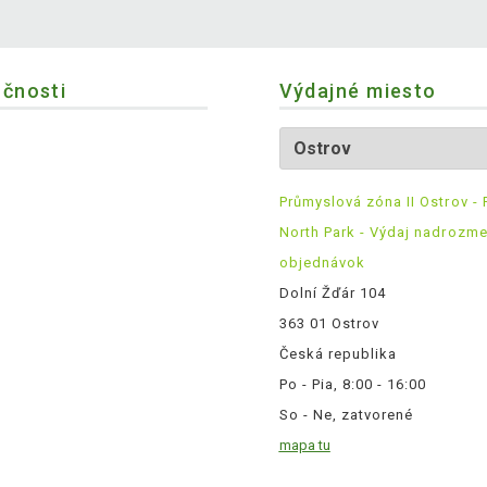
očnosti
Výdajné miesto
Průmyslová zóna II Ostrov - 
North Park - Výdaj nadrozm
objednávok
Dolní Žďár 104
363 01 Ostrov
Česká republika
Po - Pia, 8:00 - 16:00
So - Ne, zatvorené
mapa tu