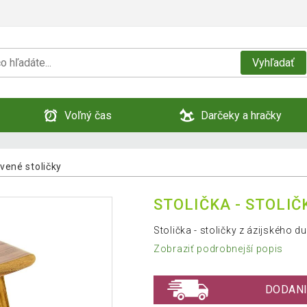
Vyhľadať
Voľný čas
Darčeky a hračky
vené stoličky
STOLIČKA - STOLIČ
Stolička - stoličky z ázijského d
Zobraziť podrobnejší popis
DODANI