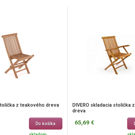
stolička z teakového dreva
DIVERO skladacia stolička 
dreva
65,69 €
Do košíka
skladom
skl