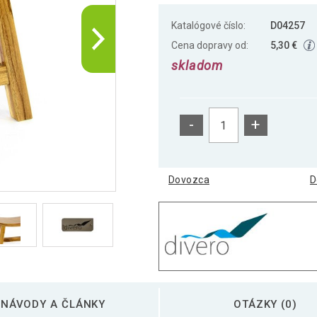
Katalógové číslo:
D04257
Cena dopravy od:
5,30 €
skladom
-
+
Dovozca
D
NÁVODY A ČLÁNKY
OTÁZKY (0)