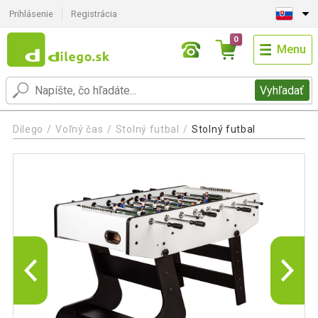
Prihlásenie
Registrácia
0
Menu
Vyhľadať
Dilego
Voľný čas
Stolný futbal
Stolný futbal