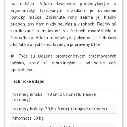
na nohách. Vďaka kvalitným protišmykovým a
ergonomicky tvarovaným držadlám je ovládanie
loptičky hračka. Zdvihnuté rohy zaistia jej hladký
priebeh, aby Vám nikdy neuviazla v rohoch. Figúrky sú
skrutkované a maľované vo farbách modrá/biela a
čierna/biela. Vďaka montážnym pokynom je futbalový
stôl ľahko a rýchlo postavený a pripravený k hre.
⚽ Tyče sú uložené prostedníctvom chrómovaných
ložisiek, ktoré sú robustnejšie a odolnejšie voči
opotrebeniu.
Technické údaje:
rozmery ihriska: 118 cm x 68 cm (turnajové
rozmery)
rozmery bránky: 20,5 x 8 cm (turnajové rozmery)
hmotnosť: 60 kg