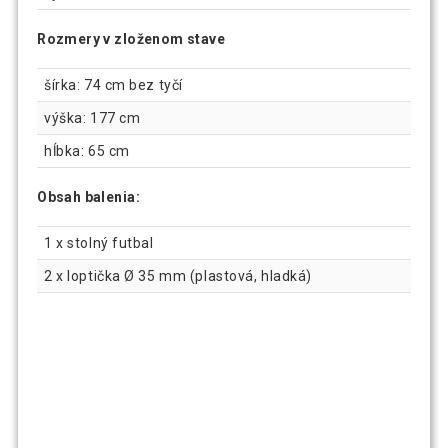
Rozmery v zloženom stave
šírka: 74 cm bez tyčí
výška: 177 cm
hĺbka: 65 cm
Obsah balenia:
1 x stolný futbal
2 x loptička Ø 35 mm (plastová, hladká)