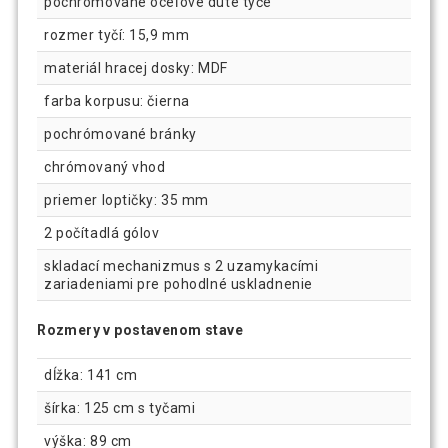
pochrómované oceľové duté tyče
rozmer tyčí: 15,9 mm
materiál hracej dosky: MDF
farba korpusu: čierna
pochrómované bránky
chrómovaný vhod
priemer loptičky: 35 mm
2 počítadlá gólov
skladací mechanizmus s 2 uzamykacími
zariadeniami pre pohodlné uskladnenie
Rozmery v postavenom stave
dĺžka: 141 cm
šírka: 125 cm s tyčami
výška: 89 cm