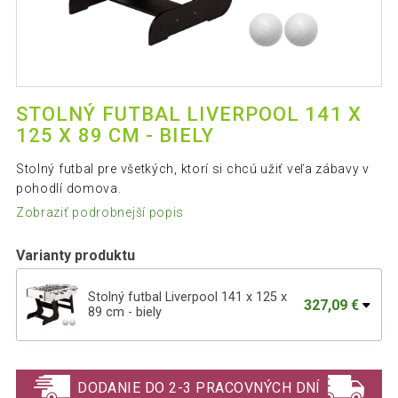
STOLNÝ FUTBAL LIVERPOOL 141 X
125 X 89 CM - BIELY
Stolný futbal pre všetkých, ktorí si chcú užiť veľa zábavy v
pohodlí domova.
Zobraziť podrobnejší popis
Varianty produktu
Stolný futbal Liverpool 141 x 125 x
327,09 €
89 cm - biely
Stolný futbal Liverpool 141 x 125 x 89
317,09 €
cm - čierny
DODANIE DO 2-3 PRACOVNÝCH DNÍ