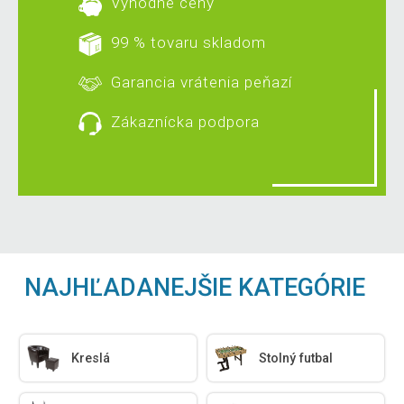
Výhodné ceny
99 % tovaru skladom
Garancia vrátenia peňazí
Zákaznícka podpora
NAJHĽADANEJŠIE KATEGÓRIE
Kreslá
Stolný futbal