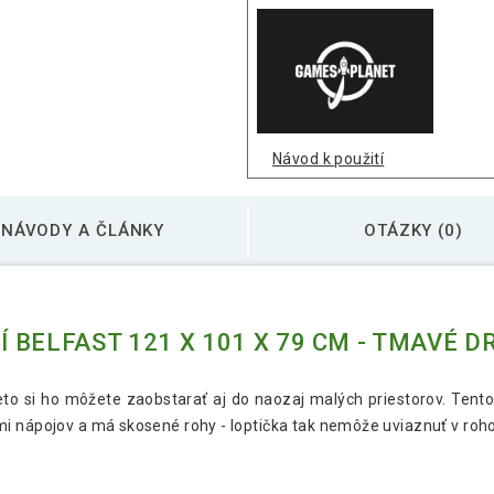
Návod k použití
NÁVODY A ČLÁNKY
OTÁZKY (0)
BELFAST 121 X 101 X 79 CM - TMAVÉ D
eto si ho môžete zaobstarať aj do naozaj malých priestorov. Tento
 nápojov a má skosené rohy - loptička tak nemôže uviaznuť v rohoch