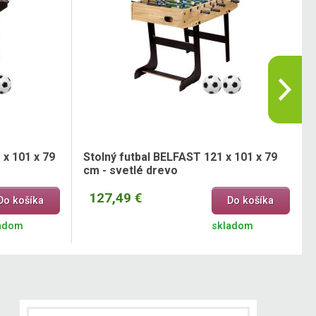
 x 101 x 79
Stolný futbal BELFAST 121 x 101 x 79
cm - svetlé drevo
127,49 €
Do košíka
Do košíka
adom
skladom