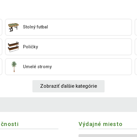
Stolný futbal
Poličky
Umelé stromy
Zobraziť ďalšie kategórie
očnosti
Výdajné miesto