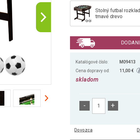
Stolný futbal rozkla
tmavé drevo
Stolný futbal BELFA
DODANI
Stolný futbal Belfas
Katalógové číslo:
M09413
Cena dopravy od:
11,00 €
skladom
Stolný futbal rozkla
-
+
Stolný futbal rozkla
Dovozca
D