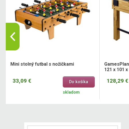
9
Mini stolný futbal s nožičkami
GamesPlane
121 x 101 x
33,09 €
128,29 €
Do košíka
skladom