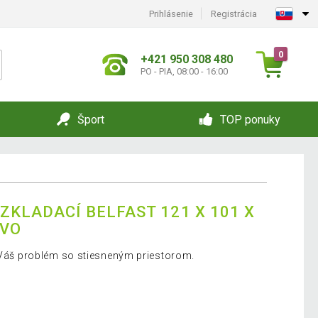
Prihlásenie
Registrácia
0
+421 950 308 480
PO - PIA, 08:00 - 16:00
Šport
TOP ponuky
ZKLADACÍ BELFAST 121 X 101 X
EVO
i Váš problém so stiesneným priestorom.