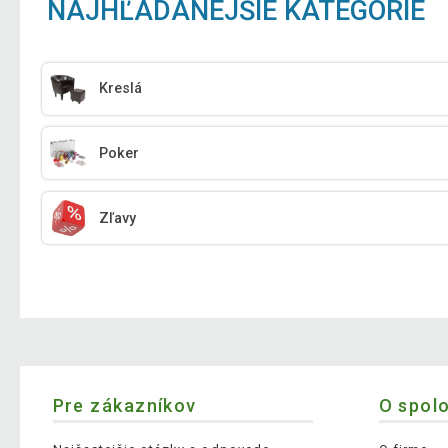
NAJHĽADANEJŠIE KATEGÓRIE
Kreslá
Poker
Zľavy
Pre zákazníkov
O spol