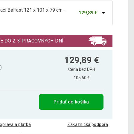
dací Belfast 121 x 101 x 79 cm -
129,89 €
ST 121 x 101 x 79 cm - svetlé drevo
127,49 €
E DO 2-3 PRACOVNÝCH DNÍ
t 121 x 101 x 79 cm - biely
127,49 €
129,89 €
Cena bez DPH
105,60 €
dací 121 x 101 x 79 cm - čierny
120,29 €
Pridať do košíka
dací Belfast - 121 x 101 x 79 cm
125,89 €
oprava a platba
Zákaznícka podpora