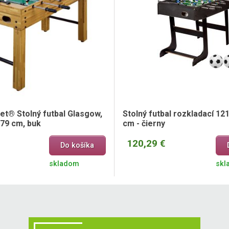
t® Stolný futbal Glasgow,
Stolný futbal rozkladací 121
 79 cm, buk
cm - čierny
120,29 €
Do košíka
skladom
skl