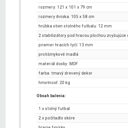
rozmery: 121 x 101 x 79 cm
rozmery ihriska: 105 x 58 cm
hrúbka stien stolného futbalu: 12 mm
2 stabilizátory pod hracou plochou zvyšujúce s
priemer hracích tyčí: 13 mm
protišmykové madlá
materiál dosky: MDF
farba: tmavý drevený dekor
hmotnosť: 20 kg
Obsah balenia:
1 x stolný futbal
2 x počítadlo skóre
hracie figúrky