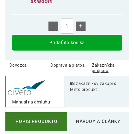
skladom
-
+
Pridať do košíka
Dovozca
Doprava a platba
Zákaznícka
podpora
88
zákazníkov zakúpilo
tento produkt
Manuál na obsluhu
POPIS PRODUKTU
NÁVODY A ČLÁNKY