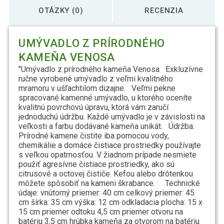
OTÁZKY (0)
RECENZIA
UMÝVADLO Z PRÍRODNÉHO
KAMEŇA VENOSA
"Umývadlo z prírodného kameňa Venosa Exkluzívne
ručne vyrobené umývadlo z veľmi kvalitného
mramoru v ušľachtilom dizajne. Veľmi pekne
spracované kamenné umývadlo, u ktorého oceníte
kvalitnú povrchovú úpravu, ktorá vám zaručí
jednoduchú údržbu. Každé umývadlo je v závislosti na
veľkosti a farbu dodávané kameňa unikát. Údržba:
Prírodné kamene čistite iba pomocou vody,
chemikálie a domáce čistiace prostriedky používajte
s veľkou opatrnosťou. V žiadnom prípade nesmiete
použiť agresívne čistiace prostriedky, ako sú
citrusové a octovej čističe. Kefou alebo drôtenkou
môžete spôsobiť na kameni škrabance. Technické
údaje: vnútorný priemer: 40 cm celkový priemer: 45
cm šírka: 35 cm výška: 12 cm odkladacia plocha: 15 x
15 cm priemer odtoku 4,5 cm priemer otvoru na
batériu 3,5 cm hrúbka kameňa za otvorom na batériu