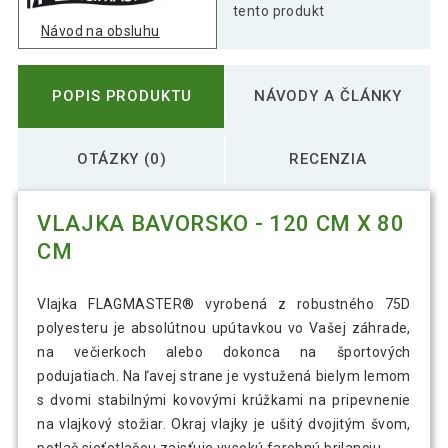
tento produkt
Návod na obsluhu
3,09 €
Vlajka Európska únia - 120 cm x 80 cm
POPIS PRODUKTU
NÁVODY A ČLÁNKY
3,09 €
OTÁZKY (0)
RECENZIA
Vlajka Francúzsko - 120 cm x 80 cm
VLAJKA BAVORSKO - 120 CM X 80
3,69 €
Vlajka Grécko - 120 cm x 80 cm
CM
Vlajka FLAGMASTER® vyrobená z robustného 75D
2,89 €
Vlajka Holandsko - 120 cm x 80 cm
polyesteru je absolútnou upútavkou vo Vašej záhrade,
na večierkoch alebo dokonca na športových
podujatiach. Na ľavej strane je vystužená bielym lemom
s dvomi stabilnými kovovými krúžkami na pripevnenie
3,79 €
Vlajka Írsko, 120 x 80 cm
na vlajkový stožiar. Okraj vlajky je ušitý dvojitým švom,
potlač sieťotlačou zaisťuje vysokú farebnú brilanciu.