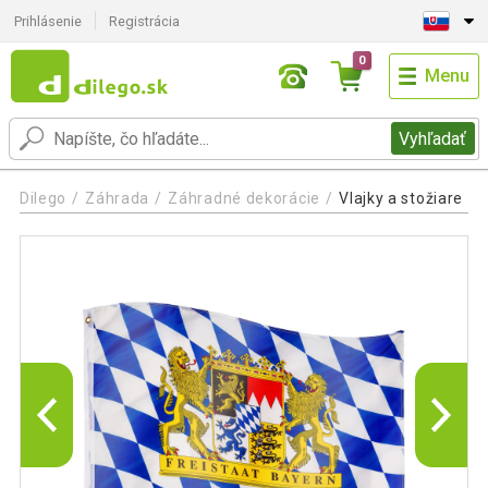
Prihlásenie
Registrácia
0
Menu
Vyhľadať
Dilego
Záhrada
Záhradné dekorácie
Vlajky a stožiare