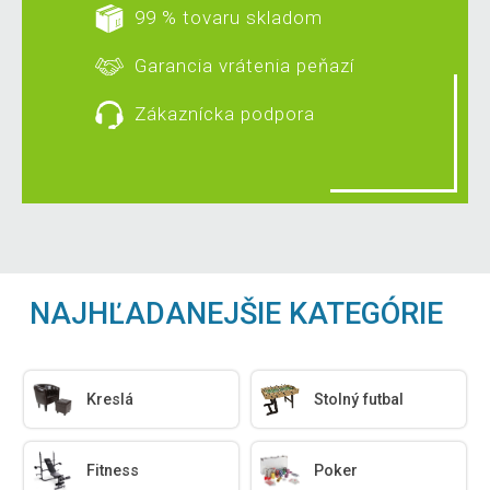
99 % tovaru skladom
Garancia vrátenia peňazí
Zákaznícka podpora
NAJHĽADANEJŠIE KATEGÓRIE
Kreslá
Stolný futbal
Fitness
Poker