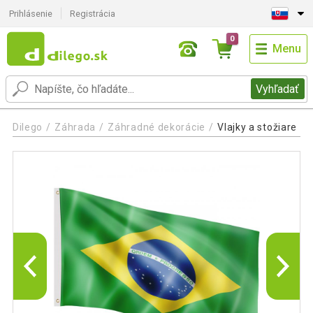
Prihlásenie
Registrácia
0
Menu
Vyhľadať
Dilego
Záhrada
Záhradné dekorácie
Vlajky a stožiare