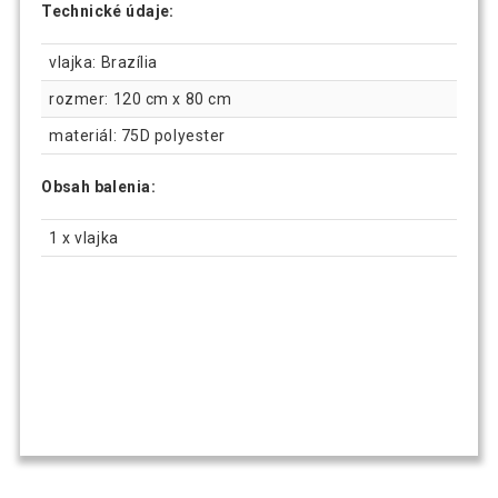
Technické údaje:
2,99 €
Vlajka Nemecko - 120 cm x 80 cm
vlajka: Brazília
rozmer: 120 cm x 80 cm
Vlajka nemecký orel - znak - 120 cm x 80
3,49 €
cm
materiál: 75D polyester
Obsah balenia:
2,69 €
Vlajka Nórsko - 120 cm x 80 cm
1 x vlajka
2,99 €
Vlajka Poľsko - 120 cm x 80 cm
2,79 €
Vlajka Rakúsko - 120 cm x 80 cm
3,09 €
Vlajka Španielsko - 120 cm x 80 cm