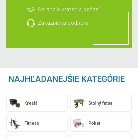
Garancia vrátenia peňazí
Zákaznícka podpora
NAJHĽADANEJŠIE KATEGÓRIE
Kreslá
Stolný futbal
Fitness
Poker