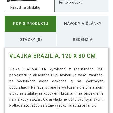
tento produkt
Návod na obsluhu
3,09 €
Vlajka Európska únia - 120 cm x 80 cm
POPIS PRODUKTU
NÁVODY A ČLÁNKY
3,09 €
OTÁZKY (0)
RECENZIA
Vlajka Francúzsko - 120 cm x 80 cm
VLAJKA BRAZÍLIA, 120 X 80 CM
3,69 €
Vlajka Grécko - 120 cm x 80 cm
Vlajka FLAGMASTER vyrobená z robustného 75D
polyesteru je absolútnou upútavkou vo Vašej záhrade,
2,89 €
Vlajka Holandsko - 120 cm x 80 cm
na večierkoch alebo dokonca aj na športových
podujatiach. Na ľavej strane je vystužená bielym lemom
s dvomi stabilnými kovovými krúžkami na pripevnenie
na vlajkový stožiar. Okraj vlajky je ušitý dvojitým švom.
3,79 €
Vlajka Írsko, 120 x 80 cm
Potlač sieťotlačou zaisťuje vysokú farebnú brilanciu.