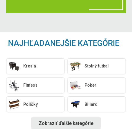
NAJHĽADANEJŠIE KATEGÓRIE
Kreslá
Stolný futbal
Fitness
Poker
Poličky
Biliard
Zobraziť ďalšie kategórie