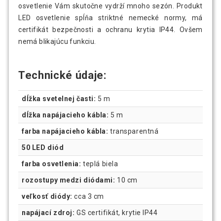
osvetlenie Vám skutočne vydrží mnoho sezón. Produkt
LED osvetlenie spĺňa striktné nemecké normy, má
certifikát bezpečnosti a ochranu krytia IP44. Ovšem
nemá blikajúcu funkciu.
Technické údaje:
dĺžka svetelnej časti:
5 m
dĺžka napájacieho kábla:
5 m
farba napájacieho kábla:
transparentná
50 LED diód
farba osvetlenia:
teplá biela
rozostupy medzi diódami:
10 cm
veľkosť diódy:
cca 3 cm
napájací zdroj:
GS certifikát, krytie IP44