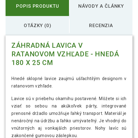
POPIS PRODUKTU
NÁVODY A ČLÁNKY
OTÁZKY (0)
RECENZIA
ZÁHRADNÁ LAVICA V
RATANOVOM VZHĽADE - HNEDÁ
180 X 25 CM
Hnedé sklopné lavice zaujmú ušľachtilým designom v
ratanovom vzhľade.
Lavice sú v priebehu okamihu postavené. Môžete si ich
vziať so sebou na akúkoľvek párty, integrované
prenosné držadlo umožňuje ľahký transport. Materiál je
nenáročný na údržbu a ľahko umývateľný. Je vhodný do
vnútorných aj vonkajších priestorov. Nohy lavíc sú
zakončené gumovou záslepkou.