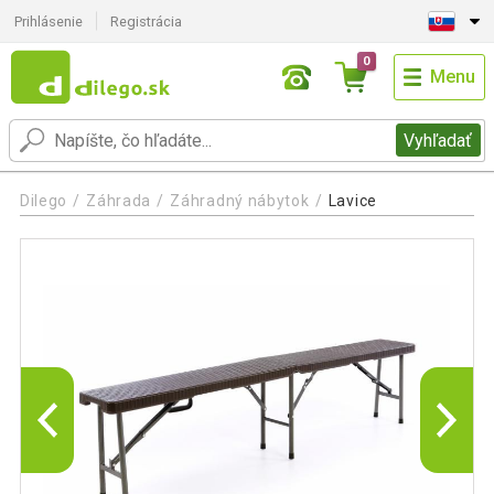
Prihlásenie
Registrácia
0
Menu
Vyhľadať
Dilego
Záhrada
Záhradný nábytok
Lavice