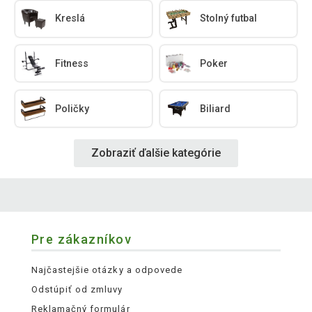
Kreslá
Stolný futbal
Fitness
Poker
Poličky
Biliard
Zobraziť ďalšie kategórie
Pre zákazníkov
Najčastejšie otázky a odpovede
Odstúpiť od zmluvy
Reklamačný formulár