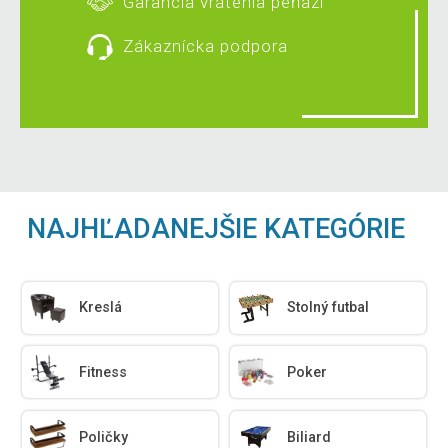
Garancia vrátenia peňazí
Zákaznícka podpora
NAJHĽADANEJŠIE KATEGÓRIE
Kreslá
Stolný futbal
Fitness
Poker
Poličky
Biliard