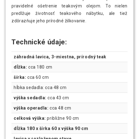
pravidelné ošetrenie teakovým olejom. To nielen
predlžuje životnosť teakového nábytku, ale tiež
zdôrazňuje jeho prírodné žilkovanie.
Technické údaje:
záhradná lavica, 3-miestna, prírodný teak
dĺžka:
cca 180 cm
šírka:
cca 60 cm
hĺbka sedadla: cca 48 cm
výška sedadla:
cca 43 cm
výška operadla:
cca 48 cm
celková výška:
približne 90 cm
dĺžka 180 x šírka 60 x výška 90 cm
lavica v rozloženom stave