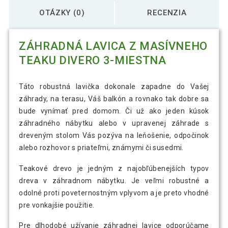
OTÁZKY (0)
RECENZIA
ZÁHRADNÁ LAVICA Z MASÍVNEHO
TEAKU DIVERO 3-MIESTNA
Táto robustná lavička dokonale zapadne do Vašej
záhrady, na terasu, Váš balkón a rovnako tak dobre sa
bude vynímať pred domom. Či už ako jeden kúsok
záhradného nábytku alebo v upravenej záhrade s
dreveným stolom Vás pozýva na leňošenie, odpočinok
alebo rozhovor s priateľmi, známymi či susedmi.
Teakové drevo je jedným z najobľúbenejších typov
dreva v záhradnom nábytku. Je veľmi robustné a
odolné proti poveternostným vplyvom a je preto vhodné
pre vonkajšie použitie.
Pre dlhodobé užívanie záhradnej lavice odporúčame