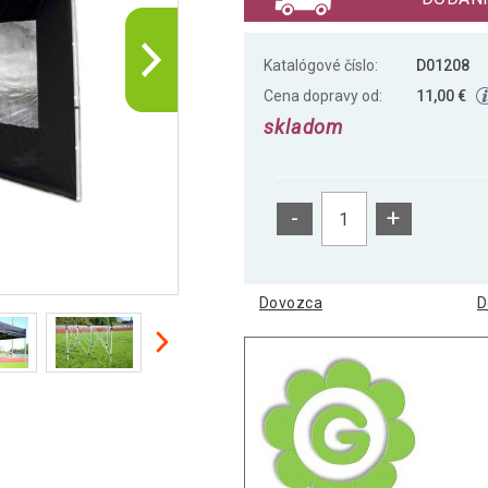
Katalógové číslo:
D01208
Cena dopravy od:
11,00 €
skladom
-
+
Dovozca
D