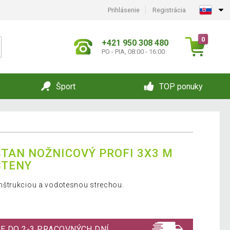
Prihlásenie
Registrácia
0
+421 950 308 480
PO - PIA, 08:00 - 16:00
Šport
TOP ponuky
TAN NOŽNICOVÝ PROFI 3X3 M
STENY
nštrukciou a vodotesnou strechou.
E DO 2-3 PRACOVNÝCH DNÍ