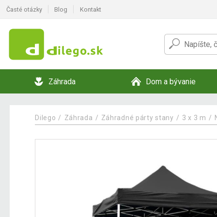
Časté otázky
Blog
Kontakt
Záhrada
Dom a bývanie
Dilego
Záhrada
Záhradné párty stany
3 x 3 m