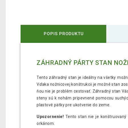
POPIS PRODUKTU
ZÁHRADNÝ PÁRTY STAN NOŽN
Tento záhradný stan je ideálny na všetky možné
Vďaka nožnicovej konštrukcii je možné stan zost
ňou nie je problém cestovať. Záhradný stan V
steny sú k nohám pripevnené pomocou suchých 
plastové pätky pre ukotvenie do zeme.
Upozornenie!
Tento stan nie je konštruovaný
orkánom.