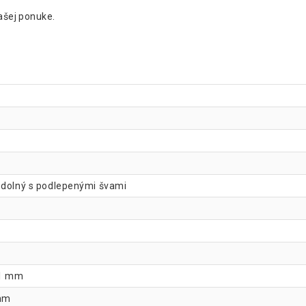
našej ponuke.
odolný s podlepenými švami
 1 mm
 mm