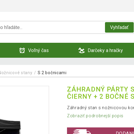
Vyhľadať
Voľný čas
Darčeky a hračky
Nožnicové stany
S 2 bočnicami
ZÁHRADNÝ PÁRTY S
ČIERNY + 2 BOČNÉ 
Záhradný stan s nožnicovou ko
Zobraziť podrobnejší popis
DODANI