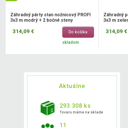
Záhradný párty stan nožnicový PROFI
Záhradný p
3x3 m modrý + 2 bočné steny
3x3 m zele
314,09 €
314,09 €
Do košíka
skladom
Aktuálne
293 308 ks
Tovaru máme na sklade
11