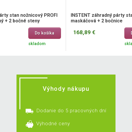
árty stan nožnicový PROFI
INSTENT záhradný párty stan
ný + 2 bočné steny
maskáčová + 2 bočnice
168,89 €
Do košíka
skladom
skl
Výhody nákupu
Dodanie do 5 pracovných dní
Výhodné ceny