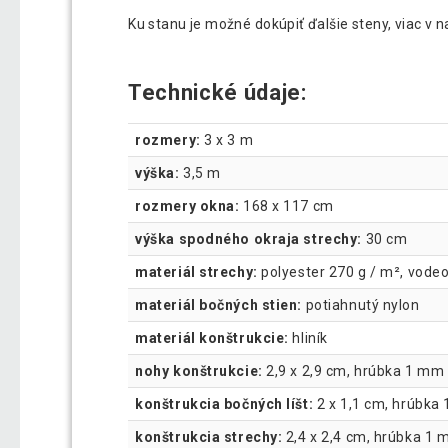
Ku stanu je možné dokúpiť ďalšie steny, viac v 
Technické údaje:
rozmery:
3 x 3 m
výška:
3,5 m
rozmery okna:
168 x 117 cm
výška spodného okraja strechy:
30 cm
materiál strechy:
polyester 270 g / m², vode
materiál bočných stien:
potiahnutý nylon
materiál konštrukcie:
hliník
nohy konštrukcie:
2,9 x 2,9 cm, hrúbka 1 mm
konštrukcia bočných líšt:
2 x 1,1 cm, hrúbka
konštrukcia strechy:
2,4 x 2,4 cm, hrúbka 1