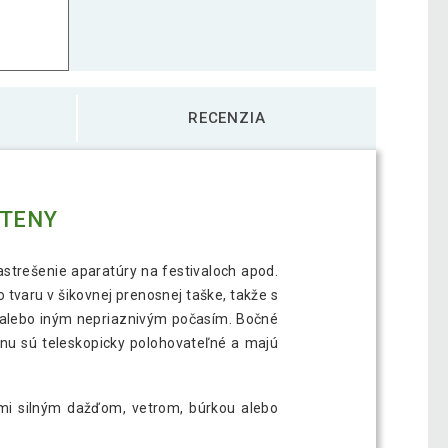
RECENZIA
STENY
astrešenie aparatúry na festivaloch apod.
 tvaru v šikovnej prenosnej taške, takže s
 alebo iným nepriaznivým počasím. Bočné
nu sú teleskopicky polohovateľné a majú
ľmi silným dažďom, vetrom, búrkou alebo