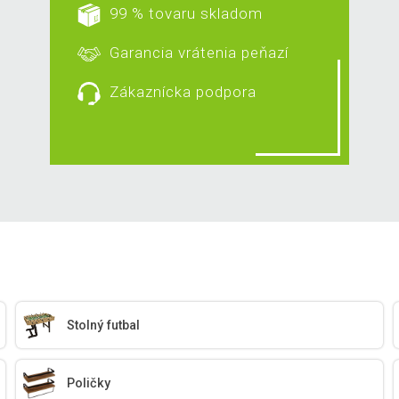
99 % tovaru skladom
Garancia vrátenia peňazí
Zákaznícka podpora
Stolný futbal
Poličky