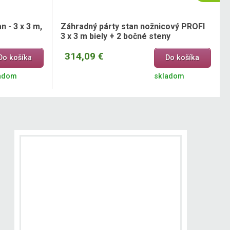
 - 3 x 3 m,
Záhradný párty stan nožnicový PROFI
3 x 3 m biely + 2 bočné steny
314,09 €
Do košíka
Do košíka
adom
skladom