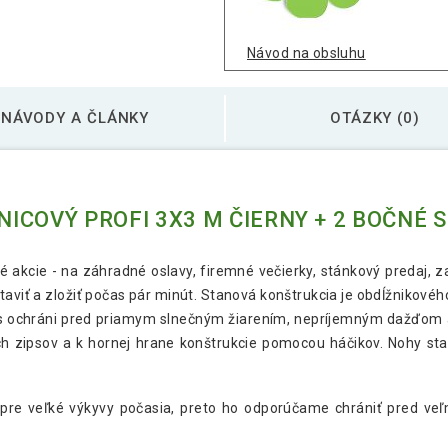
Návod na obsluhu
NÁVODY A ČLÁNKY
OTÁZKY (0)
ICOVÝ PROFI 3X3 M ČIERNY + 2 BOČNÉ 
 akcie - na záhradné oslavy, firemné večierky, stánkový predaj, z
aviť a zložiť počas pár minút. Stanová konštrukcia je obdĺžnikového
ás ochráni pred priamym slnečným žiarením, nepríjemným dažďom
zipsov a k hornej hrane konštrukcie pomocou háčikov. Nohy sta
 pre veľké výkyvy počasia, preto ho odporúčame chrániť pred ve