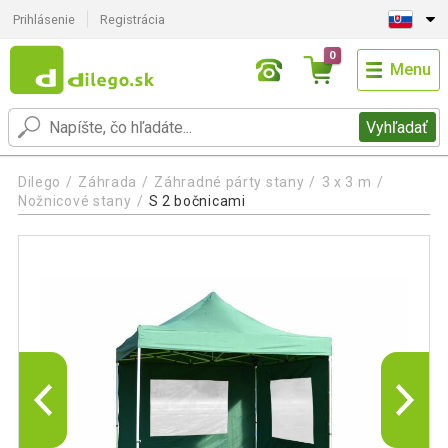
Prihlásenie
Registrácia
0
Menu
Vyhľadať
Dilego
Záhrada
Záhradné párty stany
3 x 3 m
Nožnicové stany
S 2 bočnicami