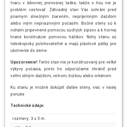
tvaru v šikovnej prenosnej taške, takže s ňou nie je
problém cestovať. Záhradný stan Vás ochráni pred
priamym slnečným žiarením, nepríjemným dažďom
alebo iným nepriaznivým počasím. Bočné steny sú k
nohám pripevnené pomocou suchých zipsov a k hornej
hrane konštrukcie pomocou háčikov. Nohy stanu sú
teleskopicky polohovateľné a majú plastové pätky pre
ukotvenie do zeme.
Upozornenie!
Tento stan nie je konštruovaný pre veľké
výkyvy počasia, preto ho odporúčame chrániť pred
veľmi silným dažďom, vetrom, búrkou alebo orkánom.
Ku stanu je možné dokúpiť ďalšie steny, viac v našej
ponuke.
Technické údaje:
rozmery: 3 x 3 m