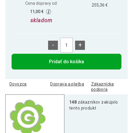
Cena dopravy od:
255,36 €
11,00 €
skladom
-
+
Pridať do košíka
Dovozca
Doprava a platba
Zákaznícka
podpora
148
zákazníkov zakúpilo
tento produkt