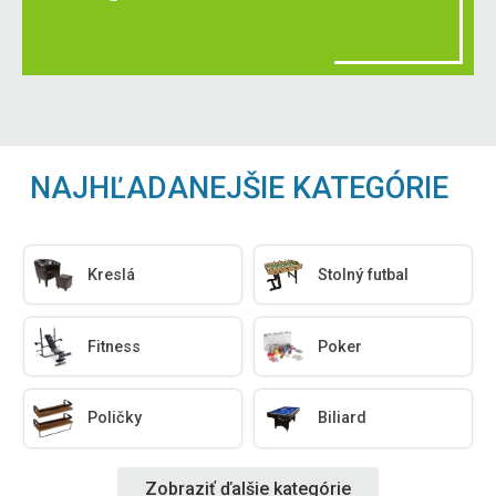
NAJHĽADANEJŠIE KATEGÓRIE
Kreslá
Stolný futbal
Fitness
Poker
Poličky
Biliard
Zobraziť ďalšie kategórie