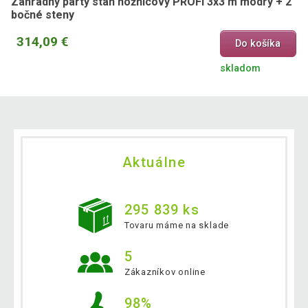
Záhradný párty stan nožnicový PROFI 3x3 m modrý + 2
bočné steny
314,09 €
Do košíka
skladom
Aktuálne
295 839 ks
Tovaru máme na sklade
5
Zákazníkov online
98%