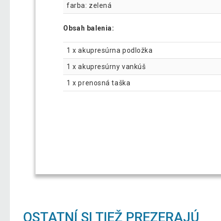
farba: zelená
Obsah balenia:
1 x akupresúrna podložka
1 x akupresúrny vankúš
1 x prenosná taška
OSTATNÍ SI TIEŽ PREZERAJÚ