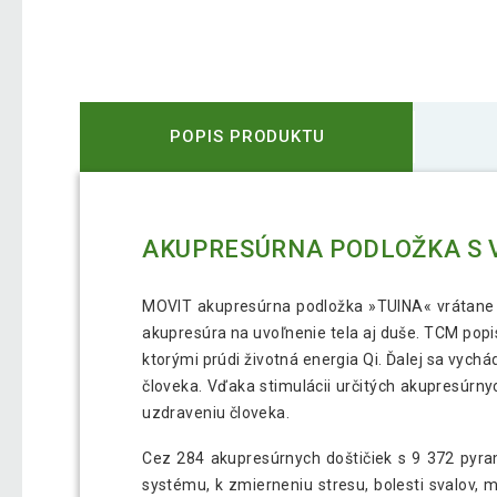
POPIS PRODUKTU
AKUPRESÚRNA PODLOŽKA S V
MOVIT akupresúrna podložka »TUINA« vrátane v
akupresúra na uvoľnenie tela aj duše. TCM popis
ktorými prúdi životná energia Qi. Ďalej sa vyc
človeka. Vďaka stimulácii určitých akupresúrn
uzdraveniu človeka.
Cez 284 akupresúrnych doštičiek s 9 372 pyra
systému, k zmierneniu stresu, bolesti svalov, 