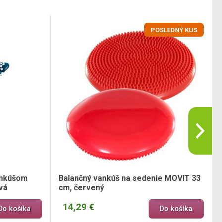
POSLEDNÝ KUS
ankúšom
Balančný vankúš na sedenie MOVIT 33
vá
cm, červený
14,29 €
Do košíka
Do košíka