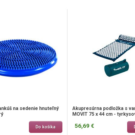
ankúš na sedenie hnuteľný
Akupresúrna podložka s v
rý
MOVIT 75 x 44 cm - tyrkyso
56,69 €
Do košíka