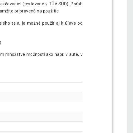
mäkčovadiel (testované v TÜV SÜD). Poťah
amžite pripravená na použitie.
ého tela, je možné použiť aj k úľave od
)
nom množstve možností ako napr. v aute, v