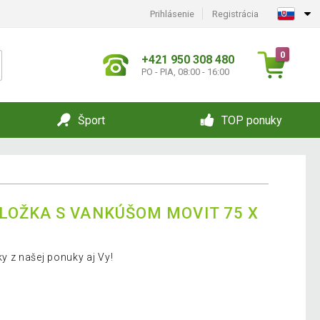
Prihlásenie
Registrácia
0
+421 950 308 480
PO - PIA, 08:00 - 16:00
Šport
TOP ponuky
OŽKA S VANKÚŠOM MOVIT 75 X
 z našej ponuky aj Vy!