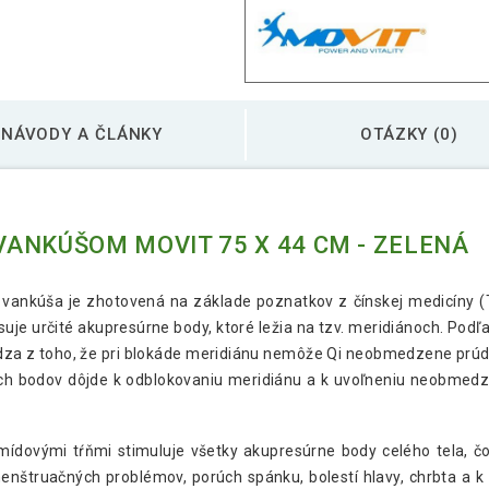
Akupresúrna podlož
NÁVODY A ČLÁNKY
OTÁZKY (0)
Akupresúrna podlož
Akupresúrna podlož
ANKÚŠOM MOVIT 75 X 44 CM - ZELENÁ
modrá
ankúša je zhotovená na základe poznatkov z čínskej medicíny (T
Akupresúrna podlož
uje určité akupresúrne body, ktoré ležia na tzv. meridiánoch. Podľ
tyrkysová
hádza z toho, že pri blokáde meridiánu nemôže Qi neobmedzene prúdi
ych bodov dôjde k odblokovaniu meridiánu a k uvoľneniu neobmedze
mídovými tŕňmi stimuluje všetky akupresúrne body celého tela, č
menštruačných problémov, porúch spánku, bolestí hlavy, chrbta a 