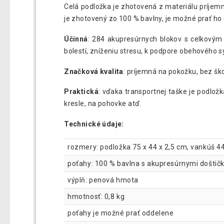
Celá podložka je zhotovená z materiálu príjem
je zhotovený zo 100 % bavlny, je možné prať ho
Účinná
: 284 akupresúrnych blokov s celkovým
bolestí, zníženiu stresu, k podpore obehového
Značková kvalita
: príjemná na pokožku, bez š
Praktická
: vďaka transportnej taške je podlož
kresle, na pohovke atď.
Technické údaje:
rozmery: podložka 75 x 44 x 2,5 cm, vankúš 44
poťahy: 100 % bavlna s akupresúrnymi doštič
výplň: penová hmota
hmotnosť: 0,8 kg
poťahy je možné prať oddelene