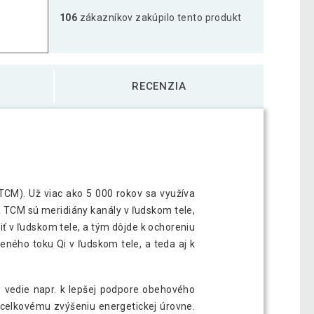
106
zákazníkov zakúpilo tento produkt
ka s vankúšom MOVIT 75 x 44 cm - ružová
51,39 €
RECENZIA
ka s vankúšom MOVIT 75 x 44 cm - sivá
50,39 €
ka s vankúšom MOVIT 75 x 44 cm - svetlá
51,89 €
CM). Už viac ako 5 000 rokov sa využíva
ka s vankúšom MOVIT 75 x 44 cm -
a TCM sú meridiány kanály v ľudskom tele,
56,69 €
ť v ľudskom tele, a tým dôjde k ochoreniu
ného toku Qi v ľudskom tele, a teda aj k
o vedie napr. k lepšej podpore obehového
k celkovému zvýšeniu energetickej úrovne.