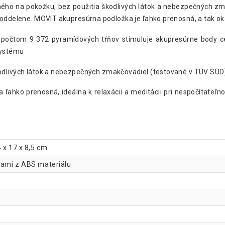
ného na pokožku, bez použitia škodlivých látok a nebezpečných z
 oddelene. MOVIT akupresúrna podložka je ľahko prenosná, a tak ok
 počtom 9 372 pyramídových tŕňov stimuluje akupresúrne body cel
 systému
kodlivých látok a nebezpečných zmäkčovadiel (testované v TÜV SÜD
ka ľahko prenosná, ideálna k relaxácii a meditácii pri nespočítateľ
 x 17 x 8,5 cm
kami z ABS materiálu