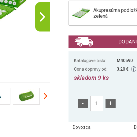
Akupresúrna podlož
zelená
Akupresúrna podlož
DODANI
Akupresúrna podlož
Katalógové číslo:
M40590
Cena dopravy od:
3,20 €
skladom 9 ks
Akupresúrna podložk
-
+
Akupresúrna podlož
Dovozca
D
Akupresúrna podlož
oranžová