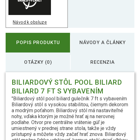
Návod k obsluze
POPIS PRODUKTU
NÁVODY A ČLÁNKY
OTÁZKY (0)
RECENZIA
BILIARDOVÝ STÔL POOL BILIARD
BILIARD 7 FT S VYBAVENÍM
"Biliardový stôl pool biliard gulečník 7 ft s vybavením
Biliardový stôl s vysokou stabilitou, čiernym dekorom
a modrým poťahom. Biliardový stôl má nastaviteľné
nohy, vďaka ktorým je možné hrať aj na nerovnej
podlahe. Otvor pre centrálne vrátenie gúľ je
umiestnený v prednej strane stola, takže je vždy
prístupný a môžete vždy začať hrať znova. Biliardový