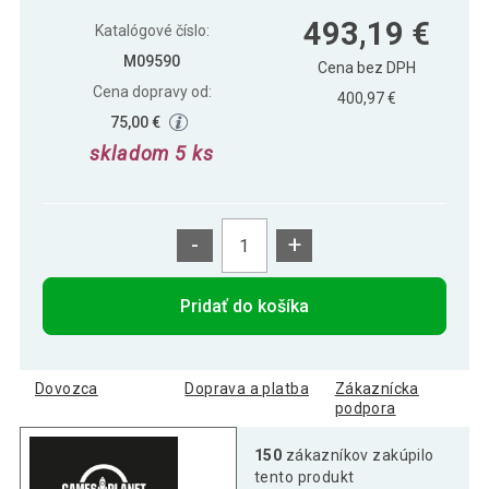
GamesPlanet® biliardový stôl
493,19 €
493,19 €
PREMIUM, zelený / tmavý,7 ft
Katalógové číslo:
M09590
Cena bez DPH
Cena dopravy od:
400,97 €
75,00 €
skladom 5 ks
-
+
Pridať do košíka
Dovozca
Doprava a platba
Zákaznícka
podpora
150
zákazníkov zakúpilo
tento produkt