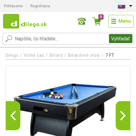
Prihlásenie
Registrácia
0
Menu
Vyhľadať
Dilego
Voľný čas
Biliard
Biliardové stoly
7 FT