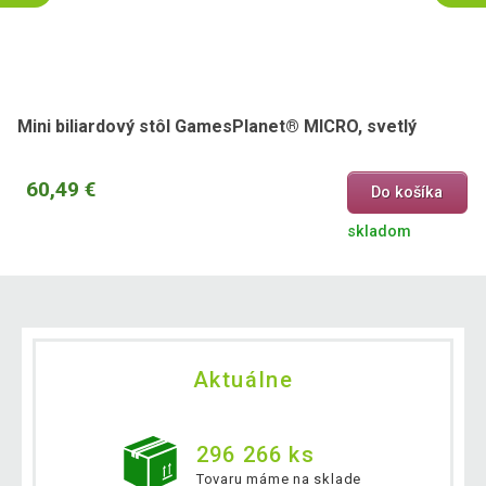
Mini biliardový stôl GamesPlanet® MICRO, svetlý
60,49 €
Do košíka
skladom
Aktuálne
296 266 ks
Tovaru máme na sklade