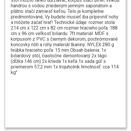
stôl možno ľahko udržiavať, korpus stačí utrieť vlhkou
handrou s vodou zriedeným jemným saponátom a
plátno stačí zamiesť kefou. Telo je kompletne
predmontované, Vy budete musieť iba pripevniť nohy
a môžete začať hrať! Technické údaje: rozmer stola:
214 cm x 122 cm x 82 cm rozmer hracieho poľa: 188
cm x 96 cm veľkosť biliardu: 7ft materiál: MDF s
korpusom z PVC s čiernym dekorom, pochrómované
koncovky nôh a rohy materiál tkaniny: NYLEX 280 g
hrúbka hracieho poľa: 15 mm Obsah balenia: 1x
biliardový stôl, čiastočne demontovaný 2x tágo
(dĺžka 146 cm) 2x krieda 1x kefa 1x sada gúľ s
priemerom 57,2 mm 1x trojuholník hmotnosť: cca 114
kg"