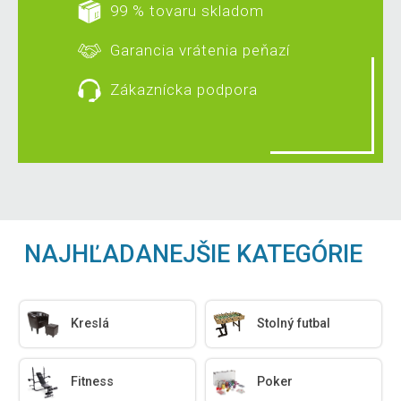
99 % tovaru skladom
Garancia vrátenia peňazí
Zákaznícka podpora
NAJHĽADANEJŠIE KATEGÓRIE
Kreslá
Stolný futbal
Fitness
Poker