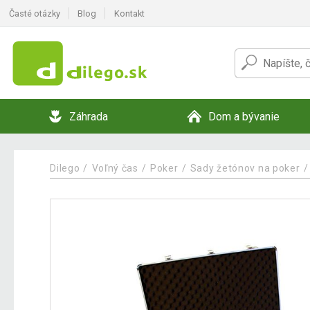
Časté otázky
Blog
Kontakt
Záhrada
Dom a bývanie
Dilego
Voľný čas
Poker
Sady žetónov na poker