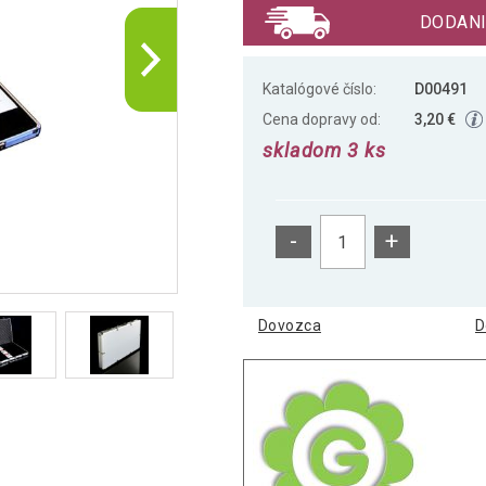
DODANI
Katalógové číslo:
D00491
Cena dopravy od:
3,20 €
skladom 3 ks
-
+
Dovozca
D