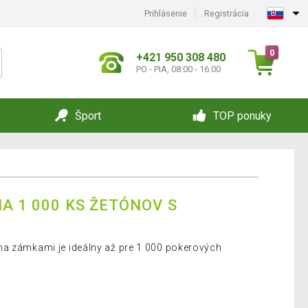
Prihlásenie
Registrácia
0
+421 950 308 480
PO - PIA, 08:00 - 16:00
Šport
TOP ponuky
A 1 000 KS ŽETÓNOV S
ma zámkami je ideálny až pre 1 000 pokerových