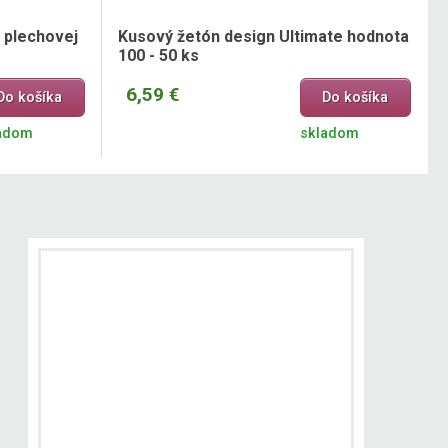
 plechovej
Kusový žetón design Ultimate hodnota
100 - 50 ks
6,59 €
Do košíka
Do košíka
adom
skladom