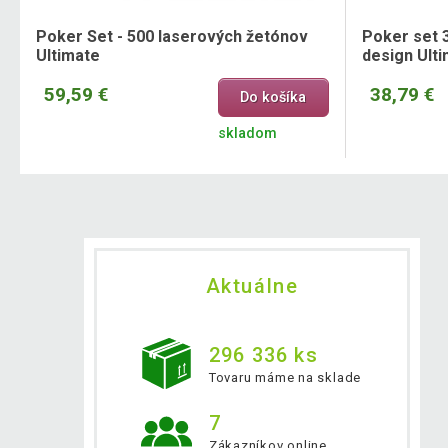
Poker Set - 500 laserových žetónov
Poker set 3
Ultimate
design Ult
59,59 €
38,79 €
Do košíka
skladom
Aktuálne
296 336 ks
Tovaru máme na sklade
7
Zákazníkov online