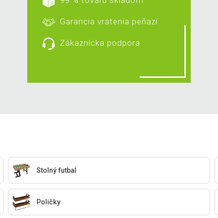
99 % tovaru skladom
Garancia vrátenia peňazí
Zákaznícka podpora
Stolný futbal
Poličky