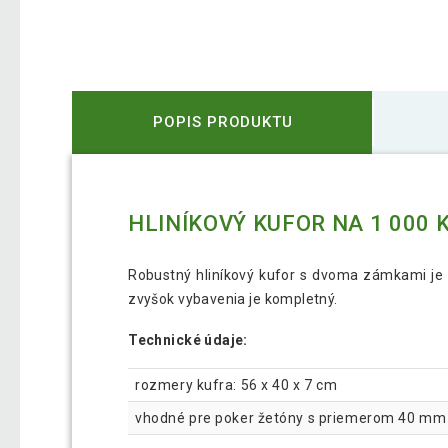
POPIS PRODUKTU
HLINÍKOVÝ KUFOR NA 1 000
Robustný hliníkový kufor s dvoma zámkami je i
zvyšok vybavenia je kompletný.
Technické údaje:
rozmery kufra: 56 x 40 x 7 cm
vhodné pre poker žetóny s priemerom 40 mm