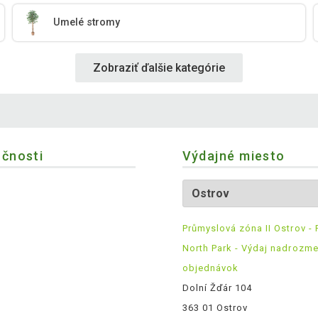
Umelé stromy
Zobraziť ďalšie kategórie
očnosti
Výdajné miesto
Průmyslová zóna II Ostrov - 
North Park - Výdaj nadrozm
objednávok
Dolní Žďár 104
363 01 Ostrov