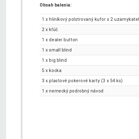
Obsah balenia:
1 x hliníkový polstrovaný kufor s 2 uzamyka
2 x kľúč
1 x dealer button
1 x small blind
1 x big blind
5 x kocka
3 x plastové pokerové karty (3 x 54 ks)
1 x nemecký podrobný návod