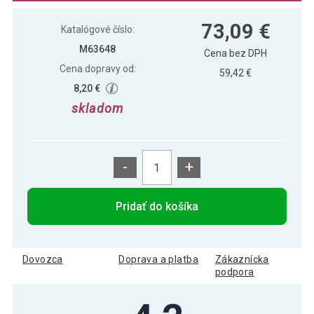
68,09 €
Kettlebell činka MOVIT - 16 kg
73,09 €
Katalógové číslo:
M63648
Cena bez DPH
Cena dopravy od:
59,42 €
23,89 €
KETTLEBELL ČINKA MOVIT® - 10 kg
8,20 €
skladom
51,89 €
KETTLEBELL ČINKA MOVIT® - 18 kg
-
+
6,19 €
Kettlebell činka MOVIT® - 2 kg
Pridať do košíka
94,49 €
Kettlebell činka MOVIT® - 24 kg
Dovozca
Doprava a platba
Zákaznícka
podpora
9,59 €
Kettlebell činka MOVIT® - 4 kg