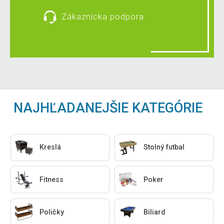
Zákaznícka podpora
NAJHĽADANEJŠIE KATEGÓRIE
Kreslá
Stolný futbal
Fitness
Poker
Poličky
Biliard