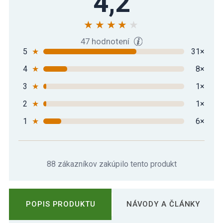
4,2
16,89 €
KETTLEBELL ČINKA MOVIT® - 6 kg
47 hodnotení
5
★
31×
4
★
8×
Kettlebell činka neoprenová červená - 8
28,79 €
kg
3
★
1×
2
★
1×
1
★
6×
88 zákazníkov zakúpilo tento produkt
POPIS PRODUKTU
NÁVODY A ČLÁNKY