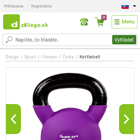
Prihlásenie
Registrácia
0
Menu
Vyhľadať
Dilego
Šport
Fitness
Činky
Kettlebell