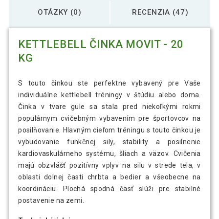
OTÁZKY (0)
RECENZIA (47)
KETTLEBELL ČINKA MOVIT - 20
KG
S touto činkou ste perfektne vybavený pre Vaše
individuálne kettlebell tréningy v štúdiu alebo doma.
Činka v tvare gule sa stala pred niekoľkými rokmi
populárnym cvičebným vybavením pre športovcov na
posilňovanie. Hlavným cieľom tréningu s touto činkou je
vybudovanie funkčnej sily, stability a posilnenie
kardiovaskulárneho systému, šliach a väzov. Cvičenia
majú obzvlášť pozitívny vplyv na silu v strede tela, v
oblasti dolnej časti chrbta a bedier a všeobecne na
koordináciu. Plochá spodná časť slúži pre stabilné
postavenie na zemi.