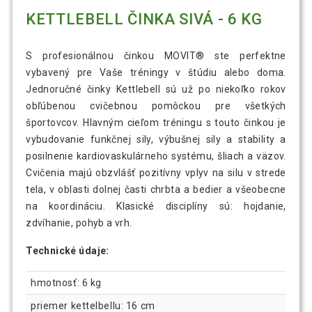
KETTLEBELL ČINKA SIVÁ - 6 KG
S profesionálnou činkou MOVIT® ste perfektne
vybavený pre Vaše tréningy v štúdiu alebo doma.
Jednoručné činky Kettlebell sú už po niekoľko rokov
obľúbenou cvičebnou pomôckou pre všetkých
športovcov. Hlavným cieľom tréningu s touto činkou je
vybudovanie funkčnej sily, výbušnej sily a stability a
posilnenie kardiovaskulárneho systému, šliach a väzov.
Cvičenia majú obzvlášť pozitívny vplyv na silu v strede
tela, v oblasti dolnej časti chrbta a bedier a všeobecne
na koordináciu. Klasické disciplíny sú: hojdanie,
zdvíhanie, pohyb a vrh.
Technické údaje:
hmotnosť: 6 kg
priemer kettelbellu: 16 cm