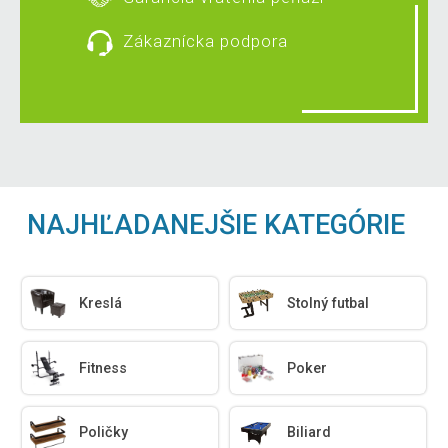
Zákaznícka podpora
NAJHĽADANEJŠIE KATEGÓRIE
Kreslá
Stolný futbal
Fitness
Poker
Poličky
Biliard