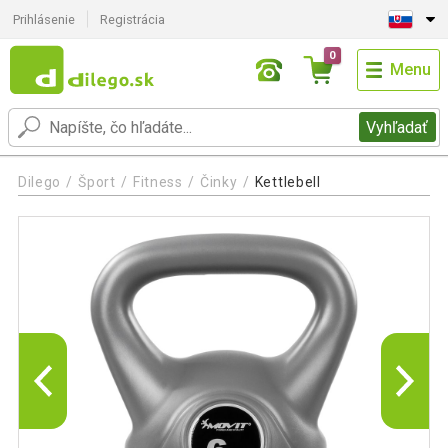
Prihlásenie
Registrácia
0
Menu
Vyhľadať
Dilego
Šport
Fitness
Činky
Kettlebell