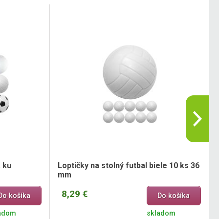
k ku
Loptičky na stolný futbal biele 10 ks 36
mm
8,29 €
Do košíka
Do košíka
adom
skladom