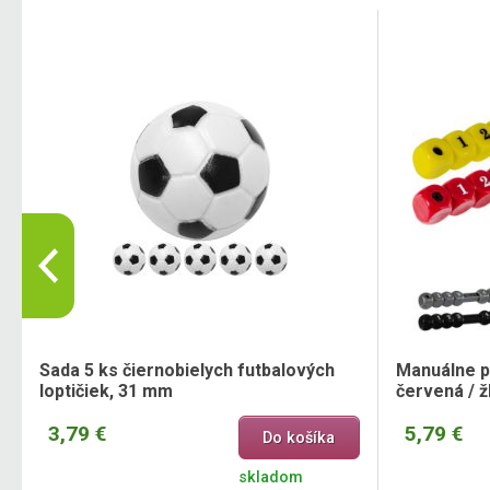
Sada 5 ks čiernobielych futbalových
Manuálne po
loptičiek, 31 mm
červená / žl
3,79 €
5,79 €
Do košíka
skladom