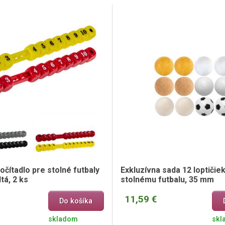
čítadlo pre stolné futbaly
Exkluzívna sada 12 loptičie
tá, 2 ks
stolnému futbalu, 35 mm
11,59 €
Do košíka
skladom
skl