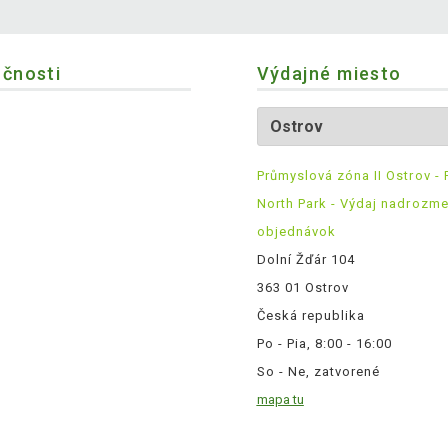
očnosti
Výdajné miesto
Průmyslová zóna II Ostrov - 
North Park - Výdaj nadrozm
objednávok
Dolní Žďár 104
363 01 Ostrov
Česká republika
Po - Pia, 8:00 - 16:00
So - Ne, zatvorené
mapa tu