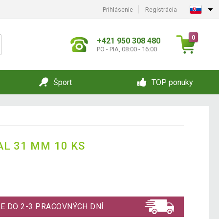
Prihlásenie
Registrácia
0
+421 950 308 480
PO - PIA, 08:00 - 16:00
Šport
TOP ponuky
AL 31 MM 10 KS
E DO 2-3 PRACOVNÝCH DNÍ