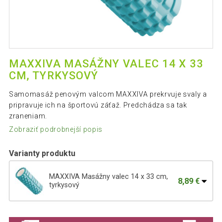
MAXXIVA MASÁŽNY VALEC 14 X 33
CM, TYRKYSOVÝ
Samomasáž penovým valcom MAXXIVA prekrvuje svaly a
pripravuje ich na športovú záťaž. Predchádza sa tak
zraneniam.
Zobraziť podrobnejší popis
Varianty produktu
MAXXIVA Masážny valec 14 x 33 cm,
8,89 €
tyrkysový
MAXXIVA Masážny valec 14 x 33 cm,
7,39 €
čierny