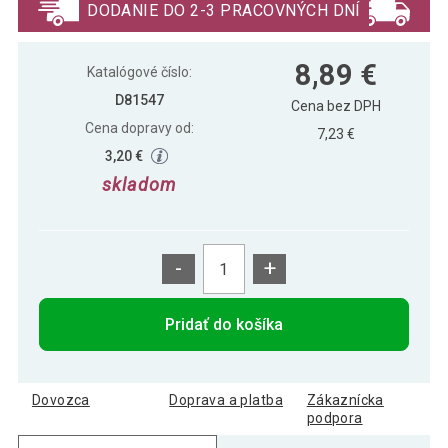
DODANIE DO 2-3 PRACOVNÝCH DNÍ
8,89 €
MAXXIVA Masážny valec 14 x 33 cm, sivý
8,89 €
Katalógové číslo:
D81547
Cena bez DPH
Cena dopravy od:
7,23 €
3,20 €
skladom
-
+
Pridať do košíka
Dovozca
Doprava a platba
Zákaznícka
podpora