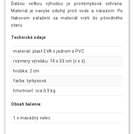
Ďalšou veľkou výhodou je protišmyková ochrana.
Materiál je navyše odolný proti vode a nárazom. Po
tlakovom zaťažení sa materiál vráti do pôvodného
stavu.
Technické údaje:
materiál: plast EVA s jadrom z PVC
rozmery výrobku: 14 x 33 cm (v x š)
hrúbka: 2 cm
farba: tyrkysová
hmotnosť: cca 0,9 kg
Obsah balenia:
1 x masážny valec