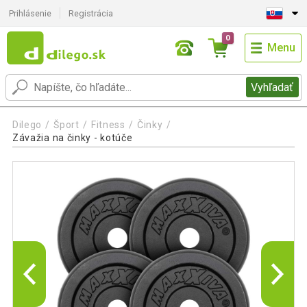
Prihlásenie
Registrácia
0
Menu
Vyhľadať
Dilego
Šport
Fitness
Činky
Závažia na činky - kotúče