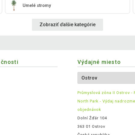
Umelé stromy
Zobraziť ďalšie kategórie
očnosti
Výdajné miesto
Průmyslová zóna II Ostrov - 
North Park - Výdaj nadrozm
objednávok
Dolní Žďár 104
363 01 Ostrov
Česká republika