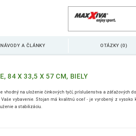
NÁVODY A ČLÁNKY
OTÁZKY (0)
 84 X 33,5 X 57 CM, BIELY
 je vhodný na uloženie činkových tyčí, príslušenstva a záťažových d
še vybavenie. Stojan má kvalitnú oceľ - je vyrobený z vysoko kval
ženie a stabilizáciu.