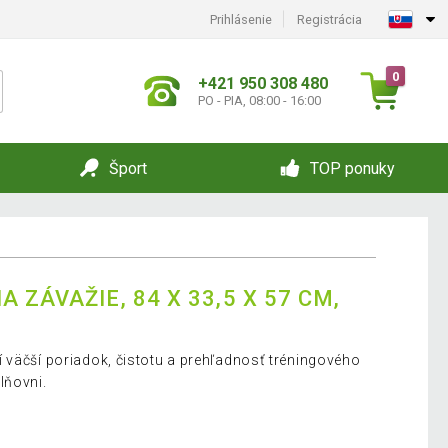
Prihlásenie
Registrácia
0
+421 950 308 480
PO - PIA, 08:00 - 16:00
Šport
TOP ponuky
 ZÁVAŽIE, 84 X 33,5 X 57 CM,
 väčší poriadok, čistotu a prehľadnosť tréningového
lňovni.