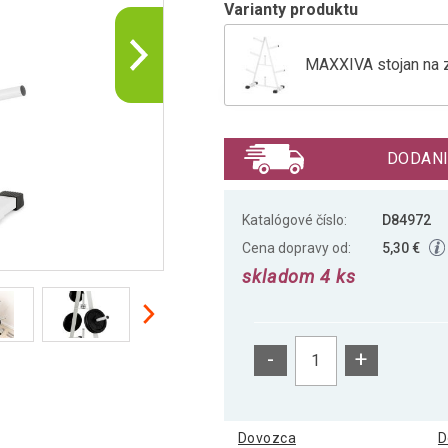
Varianty produktu
MAXXIVA stojan na zá
MAXXIVA stojan na zá
DODANI
Katalógové číslo:
D84972
Cena dopravy od:
5,30 €
skladom 4 ks
-
+
Dovozca
D