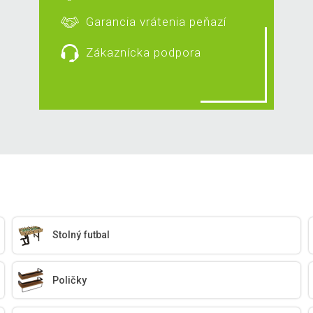
Garancia vrátenia peňazí
Zákaznícka podpora
Stolný futbal
Poličky