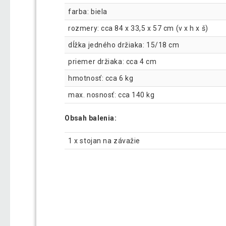
farba: biela
rozmery: cca 84 x 33,5 x 57 cm (v x h x š)
dĺžka jedného držiaka: 15/18 cm
priemer držiaka: cca 4 cm
hmotnosť: cca 6 kg
max. nosnosť: cca 140 kg
Obsah balenia:
1 x stojan na závažie