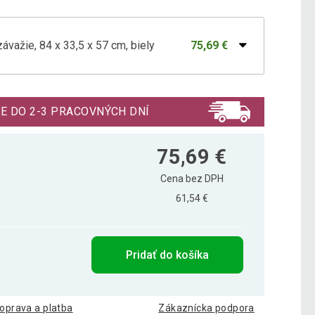
važie, 84 x 33,5 x 57 cm, biely
75,69 €
važie, 84 x 33,5 x 57 cm, čierny
74,19 €
E DO 2-3 PRACOVNÝCH DNÍ
75,69 €
Cena bez DPH
61,54 €
Pridať do košíka
oprava a platba
Zákaznícka podpora