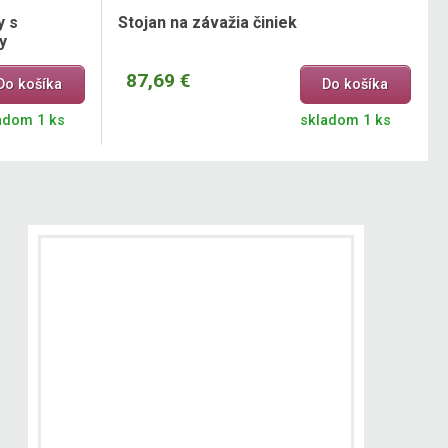
y s
Stojan na závažia činiek
y
87,69 €
Do košíka
Do košíka
adom 1 ks
skladom 1 ks