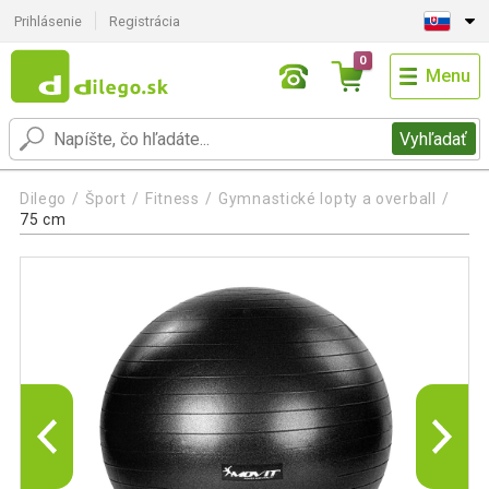
Prihlásenie
Registrácia
0
Menu
Vyhľadať
Dilego
Šport
Fitness
Gymnastické lopty a overball
75 cm