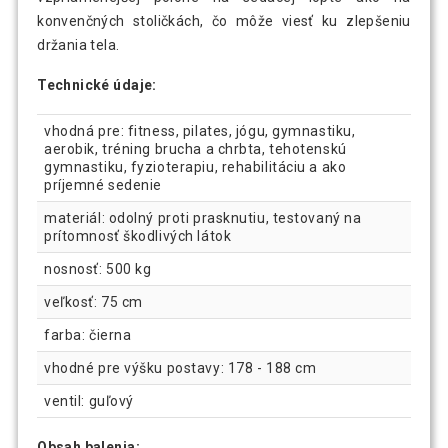
konvenčných stoličkách, čo môže viesť ku zlepšeniu
držania tela.
Technické údaje:
vhodná pre: fitness, pilates, jógu, gymnastiku,
aerobik, tréning brucha a chrbta, tehotenskú
gymnastiku, fyzioterapiu, rehabilitáciu a ako
príjemné sedenie
materiál: odolný proti prasknutiu, testovaný na
prítomnosť škodlivých látok
nosnosť: 500 kg
veľkosť: 75 cm
farba: čierna
vhodné pre výšku postavy: 178 - 188 cm
ventil: guľový
Obsah balenia: