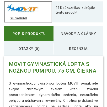
118
zákazníkov zakúpilo
tento produkt
SK manuál
POPIS PRODUKTU
NÁVODY A ČLÁNKY
OTÁZKY (0)
RECENZIA
MOVIT GYMNASTICKÁ LOPTA S
NOŽNOU PUMPOU, 75 CM, ČIERNA
S gymnastickou cvičebnou loptou MOVIT ponúknete
svojim chrbtovým svalom vítanú zmenu
prostredníctvom dynamického sedenia, neustáleho
pohybu a udržiavania rovnováhy. Chrbtica je držaná vo
vzpriamenejšej polohe na sedacej lopte ako na