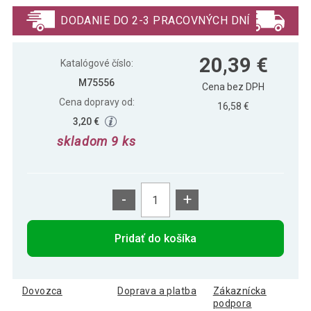
15,89 €
pumpou, 75 cm, červená
DODANIE DO 2-3 PRACOVNÝCH DNÍ
MOVIT Gymnastická lopta s nožnou
22,69 €
20,39 €
pumpou, 75 cm, fialová
Katalógové číslo:
M75556
Cena bez DPH
Cena dopravy od:
MOVIT Gymnastická lopta s nožnou
16,58 €
20,39 €
pumpou, 75 cm, modrá
3,20 €
skladom 9 ks
-
+
Pridať do košíka
Dovozca
Doprava a platba
Zákaznícka
podpora