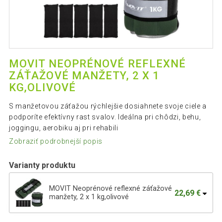
MOVIT NEOPRÉNOVÉ REFLEXNÉ
ZÁŤAŽOVÉ MANŽETY, 2 X 1
KG,OLIVOVÉ
S manžetovou záťažou rýchlejšie dosiahnete svoje ciele a
podporíte efektívny rast svalov. Ideálna pri chôdzi, behu,
joggingu, aerobiku aj pri rehabili
Zobraziť podrobnejší popis
Varianty produktu
MOVIT Neoprénové reflexné záťažové
22,69 €
manžety, 2 x 1 kg,olivové
MOVIT Neoprénové reflexné záťažové