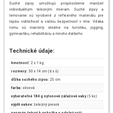
Suché zipsy umožňujú prispôsobenie manžiet
individuálnym telesným mieram. Suché zipsy a
lemovanie sú vyrobené z reflexného materiálu pre
lepšiu viditeľnosť a väčšiu bezpečnosť v tme. Vďaka
tomu sú manžety ideálne na turistiku, jogging,
gymnastiku, rehabilitáciu a mnoho ďalšieho.
Technické údaje:
hmotnosť:
2 x 1 kg
rozmery:
30 x 14 cm (d x š)
dĺžka suchého zipsu:
25 cm
farba:
olivová
vyberateľné 184 g nylonové záťažové vaky
(5 ks)
výplň vakov:
železný piesok
neoprén šetrný k pokožke a odolný voči