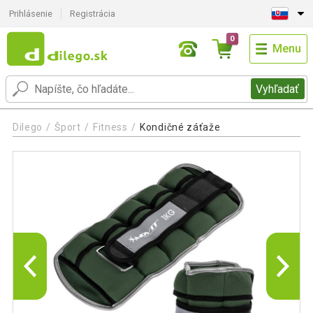
Prihlásenie
Registrácia
0
Menu
Vyhľadať
Dilego
Šport
Fitness
Kondičné záťaže