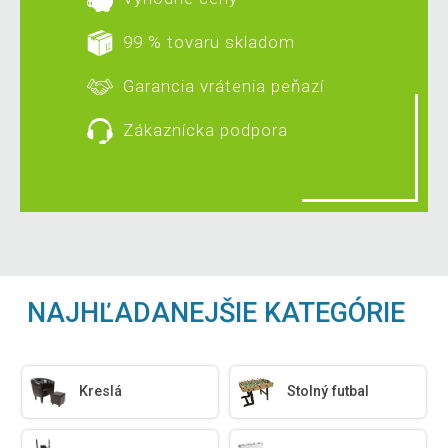
99 % tovaru skladom
Garancia vrátenia peňazí
Zákaznícka podpora
NAJHĽADANEJŠIE KATEGÓRIE
Kreslá
Stolný futbal