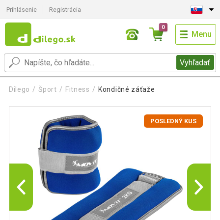
Prihlásenie
Registrácia
0
Menu
Vyhľadať
Dilego
Šport
Fitness
Kondičné záťaže
POSLEDNÝ KUS