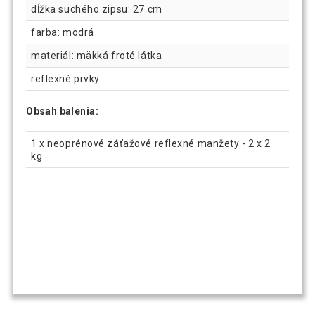
dĺžka suchého zipsu: 27 cm
farba: modrá
materiál: mäkká froté látka
reflexné prvky
Obsah balenia:
1 x neoprénové záťažové reflexné manžety - 2 x 2
kg