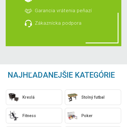
Garancia vrátenia peňazí
Zákaznícka podpora
NAJHĽADANEJŠIE KATEGÓRIE
Kreslá
Stolný futbal
Fitness
Poker