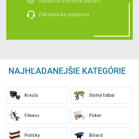
Garancia vrátenia peňazí
Zákaznícka podpora
NAJHĽADANEJŠIE KATEGÓRIE
Kreslá
Stolný futbal
Fitness
Poker
Poličky
Biliard