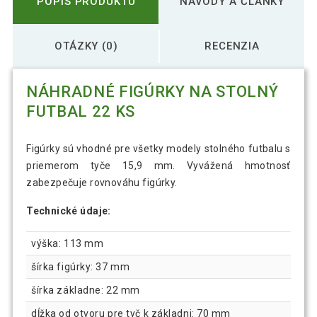
POPIS PRODUKTU
NÁVODY A ČLÁNKY
OTÁZKY (0)
RECENZIA
NÁHRADNÉ FIGÚRKY NA STOLNÝ
FUTBAL 22 KS
Figúrky sú vhodné pre všetky modely stolného futbalu s
priemerom tyče 15,9 mm. Vyvážená hmotnosť
zabezpečuje rovnováhu figúrky.
Technické údaje:
výška: 113 mm
šírka figúrky: 37 mm
šírka základne: 22 mm
dĺžka od otvoru pre tyč k základni: 70 mm