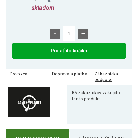
skladom
-
+
Pridať do košíka
Dovozca
Doprava a platba
Zákaznícka
podpora
86
zákazníkov zakúpilo
tento produkt