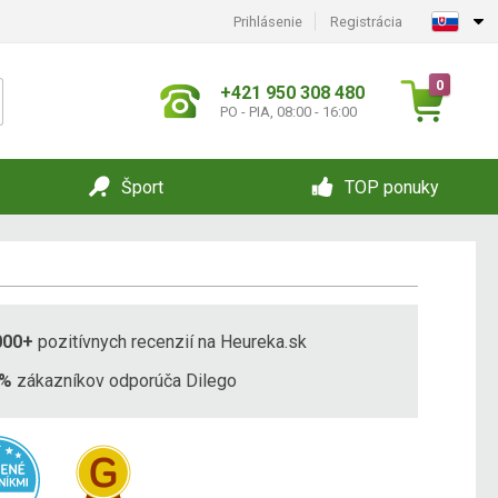
Prihlásenie
Registrácia
0
+421 950 308 480
PO - PIA, 08:00 - 16:00
Šport
TOP ponuky
000+
pozitívnych recenzií na Heureka.sk
8%
zákazníkov odporúča Dilego