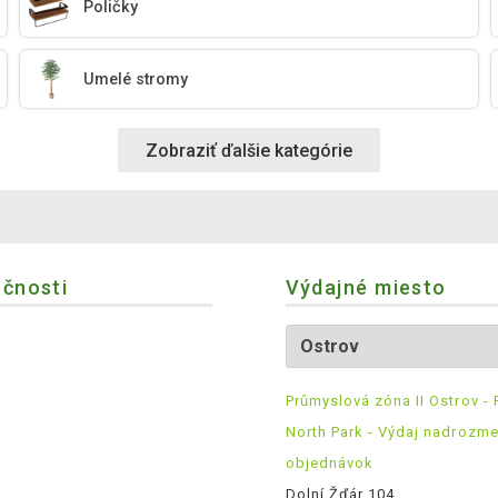
Poličky
Umelé stromy
Zobraziť ďalšie kategórie
očnosti
Výdajné miesto
Průmyslová zóna II Ostrov - 
North Park - Výdaj nadrozm
objednávok
Dolní Žďár 104