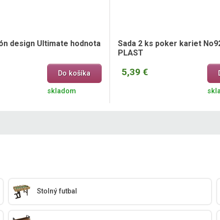
ón design Ultimate hodnota
Sada 2 ks poker kariet No9
PLAST
5,39 €
Do košíka
skladom
skl
Stolný futbal