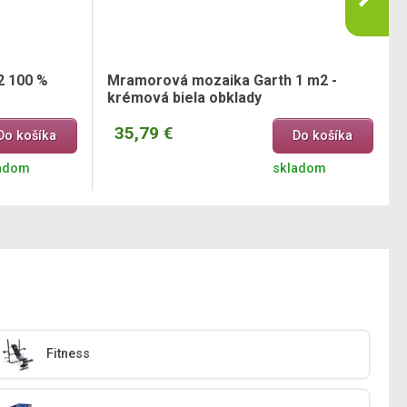
2 100 %
Mramorová mozaika Garth 1 m2 -
krémová biela obklady
35,79 €
Do košíka
Do košíka
adom
skladom
Fitness