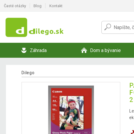
Časté otázky
Blog
Kontakt
Záhrada
Dom a bývanie
Dilego
P
F
2
Le
ek