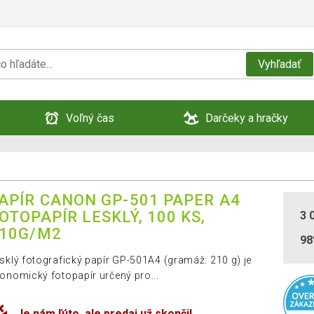
Vyhľadať
Voľný čas
Darčeky a hračky
APÍR CANON GP-501 PAPER A4
OTOPAPÍR LESKLÝ, 100 KS,
3 
10G/M2
9
sklý fotografický papír GP-501A4 (gramáž: 210 g) je
onomický fotopapír určený pro...
Je nám ľúto, ale predaj už skončil