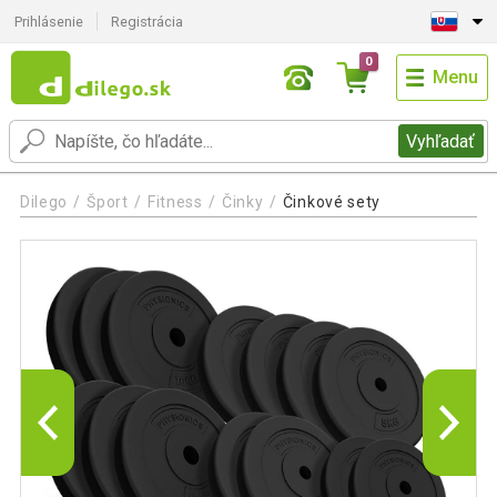
Prihlásenie
Registrácia
0
Menu
Vyhľadať
Dilego
Šport
Fitness
Činky
Činkové sety