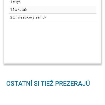
1 x tyč
14 x kotúč
2 x hviezdicový zámok
OSTATNÍ SI TIEŽ PREZERAJÚ