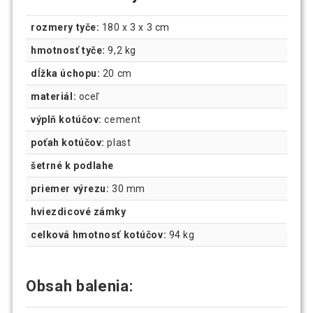
rozmery tyče:
‎180 x 3 x 3 cm
hmotnosť tyče:
9,2 kg
dĺžka úchopu:
20 cm
materiál:
oceľ
výplň kotúčov:
cement
poťah kotúčov:
plast
šetrné k podlahe
priemer výrezu:
30 mm
hviezdicové zámky
celková hmotnosť kotúčov:
94 kg
Obsah balenia: