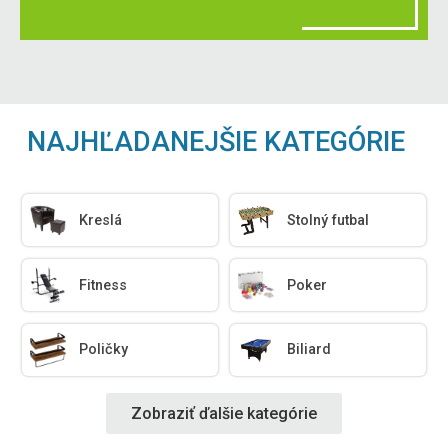
NAJHĽADANEJŠIE KATEGÓRIE
Kreslá
Stolný futbal
Fitness
Poker
Poličky
Biliard
Zobraziť ďalšie kategórie