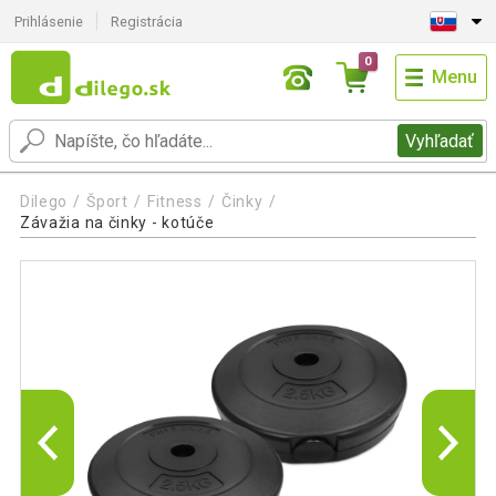
Prihlásenie
Registrácia
0
Menu
Vyhľadať
Dilego
Šport
Fitness
Činky
Závažia na činky - kotúče