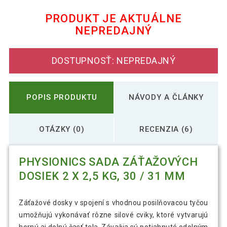
10 kg, 31 mm
PRODUKT JE AKTUÁLNE
NEPREDAJNÝ
Physionics sada záťažových dosiek 2 x 5
14,99 €
kg, 31 mm
DOSTUPNOSŤ: NEPREDAJNÝ
POPIS PRODUKTU
NÁVODY A ČLÁNKY
OTÁZKY (0)
RECENZIA (6)
PHYSIONICS SADA ZÁŤAŽOVÝCH
DOSIEK 2 X 2,5 KG, 30 / 31 MM
Záťažové dosky v spojení s vhodnou posilňovacou tyčou
umožňujú vykonávať rôzne silové cviky, ktoré vytvarujú
hornú aj dolnú časť tela. Závažia sú potiahnuté odolným