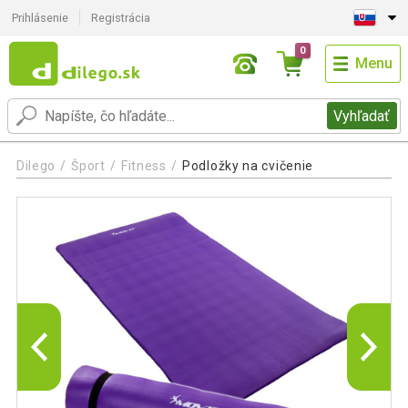
Prihlásenie
Registrácia
0
Menu
Vyhľadať
Dilego
Šport
Fitness
Podložky na cvičenie