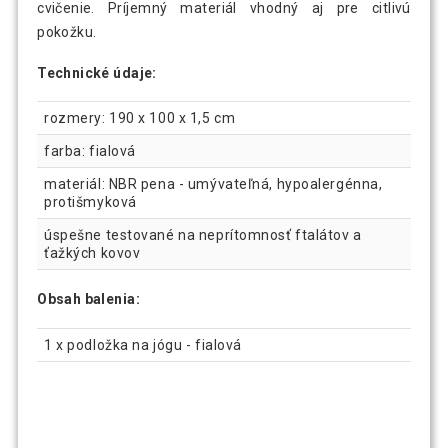
cvičenie. Príjemný materiál vhodný aj pre citlivú
pokožku.
Technické údaje:
rozmery: 190 x 100 x 1,5 cm
farba: fialová
materiál: NBR pena - umývateľná, hypoalergénna,
protišmyková
úspešne testované na neprítomnosť ftalátov a
ťažkých kovov
Obsah balenia:
1 x podložka na jógu - fialová