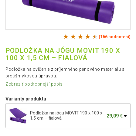
(166 hodnotení)
PODLOŽKA NA JÓGU MOVIT 190 X
100 X 1,5 CM – FIALOVÁ
Podložka na cvičenie z príjemného penového materiálu s
protišmykovou úpravou.
Zobraziť podrobnejší popis
Varianty produktu
Podložka na jógu MOVIT 190 x 100 x
29,09 €
1,5 cm – fialová
Podložka na jógu 190 x 100 x 1,5 cm -
32,29 €