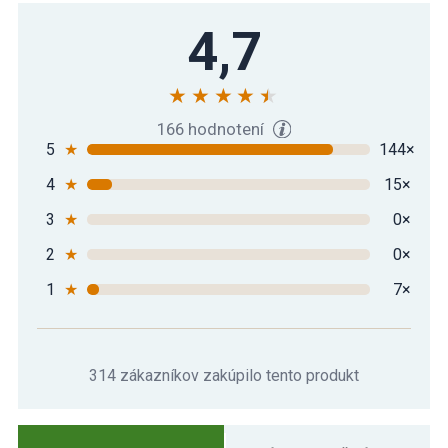
Podložka na jógu MOVIT 190 x 100 x 1,5
4,7
34,39 €
cm zelená
Podložka na jógu MOVIT 190 x 100 x 1,5
31,29 €
cm – kráľovská modrá
166 hodnotení
5
★
144×
4
★
15×
Podložka na jógu MOVIT 190 x 100 x 1,5
30,39 €
cm – sivá
3
★
0×
2
★
0×
Podložka na jógu MOVIT 190 x 100 x 1,5
28,99 €
cm – žltá
1
★
7×
314 zákazníkov zakúpilo tento produkt