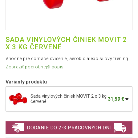
SADA VINYLOVÝCH ČINIEK MOVIT 2
X 3 KG ČERVENÉ
Vhodné pre domáce cvičenie, aerobic alebo silový tréning.
Zobraziť podrobnejší popis
Varianty produktu
Sada vinylových činiek MOVIT 2 x 3 kg
31,59 €
červené
46,19 €
Sada 2 ks vinylových činiek - 5 kg, čierne
DODANIE DO 2-3 PRACOVNÝCH DNÍ