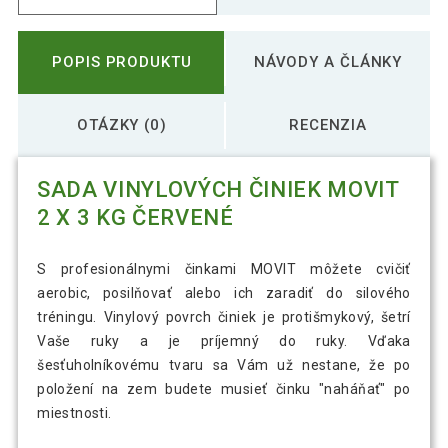
POPIS PRODUKTU
NÁVODY A ČLÁNKY
OTÁZKY (0)
RECENZIA
SADA VINYLOVÝCH ČINIEK MOVIT
2 X 3 KG ČERVENÉ
S profesionálnymi činkami MOVIT môžete cvičiť
aerobic, posilňovať alebo ich zaradiť do silového
tréningu. Vinylový povrch činiek je protišmykový, šetrí
Vaše ruky a je príjemný do ruky. Vďaka
šesťuholníkovému tvaru sa Vám už nestane, že po
položení na zem budete musieť činku "naháňať" po
miestnosti.