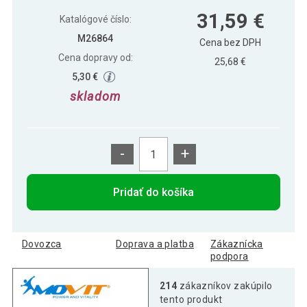
Sada vinylových činek MOVIT 2 x 2 kg
21,89 €
31,59 €
fialové
Katalógové číslo:
M26864
Cena bez DPH
Cena dopravy od:
Sada vinylových činiek MOVIT 2 x 2,5 kg
25,68 €
27,59 €
modré
5,30 €
skladom
-
+
Pridať do košíka
Dovozca
Doprava a platba
Zákaznícka
podpora
214
zákazníkov zakúpilo
tento produkt