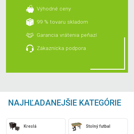
Výhodné ceny
99 % tovaru skladom
Garancia vrátenia peňazí
Zákaznícka podpora
NAJHĽADANEJŠIE KATEGÓRIE
Kreslá
Stolný futbal