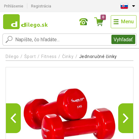
Prihlásenie
Registrácia
0
Menu
Vyhľadať
Dilego
Šport
Fitness
Činky
Jednoručné činky