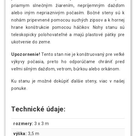
priamym slnečným žiarením, nepríjemným dažďom
alebo iným nepriaznivým počasím. Bočné steny sú k
nohám pripevnené pomocou suchých zipsov a k hornej
hrane konštrukcie pomocou háčikov. Nohy stanu sú
teleskopicky polohovateľné a majú plastové pätky pre
ukotvenie do zeme.
Upozornenie!
Tento stan nie je konštruovaný pre veľké
výkyvy počasia, preto ho odporúčame chrániť pred
veľmi silným dažďom, vetrom, búrkou alebo orkánom.
Ku stanu je možné dokúpiť ďalšie steny, viac v našej
ponuke.
Technické údaje:
rozmery:
3 x 3 m
výška:
3,5 m