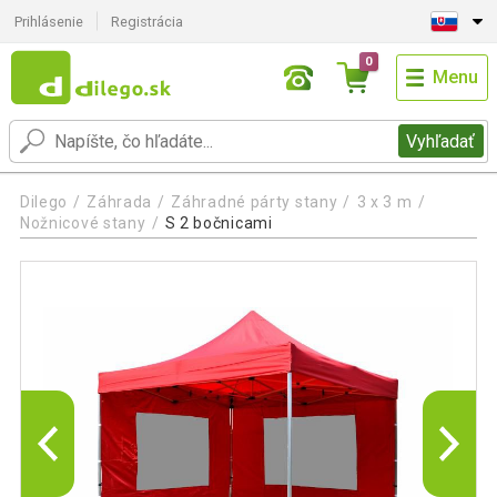
Prihlásenie
Registrácia
0
Menu
Vyhľadať
Dilego
Záhrada
Záhradné párty stany
3 x 3 m
Nožnicové stany
S 2 bočnicami