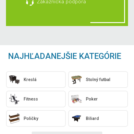
Zákaznícka podpora
NAJHĽADANEJŠIE KATEGÓRIE
Kreslá
Stolný futbal
Fitness
Poker
Poličky
Biliard