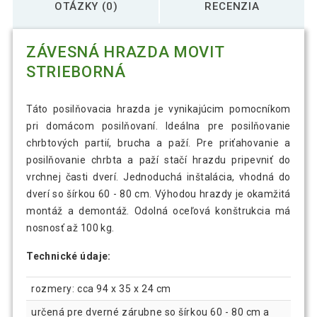
OTÁZKY (0)
RECENZIA
ZÁVESNÁ HRAZDA MOVIT
STRIEBORNÁ
Táto posilňovacia hrazda je vynikajúcim pomocníkom
pri domácom posilňovaní. Ideálna pre posilňovanie
chrbtových partií, brucha a paží. Pre priťahovanie a
posilňovanie chrbta a paží stačí hrazdu pripevniť do
vrchnej časti dverí. Jednoduchá inštalácia, vhodná do
dverí so šírkou 60 - 80 cm. Výhodou hrazdy je okamžitá
montáž a demontáž. Odolná oceľová konštrukcia má
nosnosť až 100 kg.
Technické údaje:
rozmery: cca 94 x 35 x 24 cm
určená pre dverné zárubne so šírkou 60 - 80 cm a