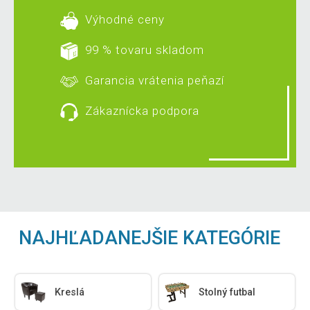
Výhodné ceny
99 % tovaru skladom
Garancia vrátenia peňazí
Zákaznícka podpora
NAJHĽADANEJŠIE KATEGÓRIE
Kreslá
Stolný futbal