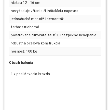
hĺbkou 12 - 16 cm
nevyžaduje vŕtanie či inštaláciu napevno
jednoduchá montáž i demontáž
farba: strieborná
polstrované rukoväte zaisťujú bezpečné uchopenie
robustná oceľová konštrukcia
nosnosť: 100 kg
Obsah balenia:
1 x posilňovacia hrazda