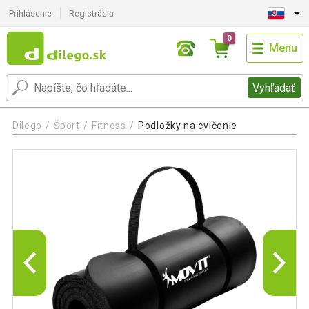
Prihlásenie
Registrácia
0
Menu
Vyhľadať
Dilego
Šport
Fitness
Podložky na cvičenie