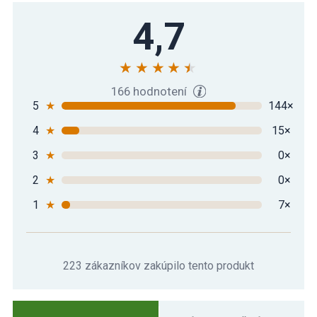
Gymnastická podložka MOVIT 183 x 60 x
4,7
9,09 €
1 cm - tmavozelená
Gymnastická podložka MOVIT 183 x 60 x
16,09 €
1 cm - žltá
166 hodnotení
5
★
144×
4
★
15×
3
★
0×
2
★
0×
1
★
7×
223 zákazníkov zakúpilo tento produkt