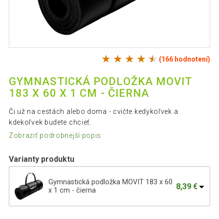
(166 hodnotení)
GYMNASTICKÁ PODLOŽKA MOVIT
183 X 60 X 1 CM - ČIERNA
Či už na cestách alebo doma - cvičte kedykoľvek a
kdekoľvek budete chcieť.
Zobraziť podrobnejší popis
Varianty produktu
Gymnastická podložka MOVIT 183 x 60
8,39 €
x 1 cm - čierna
Gymnastická podložka MOVIT 183 x 60 x
16,49 €