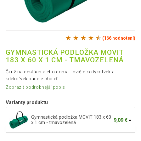
(166 hodnotení)
GYMNASTICKÁ PODLOŽKA MOVIT
183 X 60 X 1 CM - TMAVOZELENÁ
Či už na cestách alebo doma - cvičte kedykoľvek a
kdekoľvek budete chcieť.
Zobraziť podrobnejší popis
Varianty produktu
Gymnastická podložka MOVIT 183 x 60
9,09 €
x 1 cm - tmavozelená
Gymnastická podložka MOVIT 183 x 60 x
16,49 €