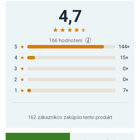
Gymnastická podložka MOVIT 183 x 60 x
4,7
15,99 €
1 cm - petrolejová
Gymnastická podložka MOVIT 183 x 60 x
16,09 €
1 cm - žltá
166 hodnotení
5
★
144×
4
★
15×
3
★
0×
2
★
0×
1
★
7×
162 zákazníkov zakúpilo tento produkt