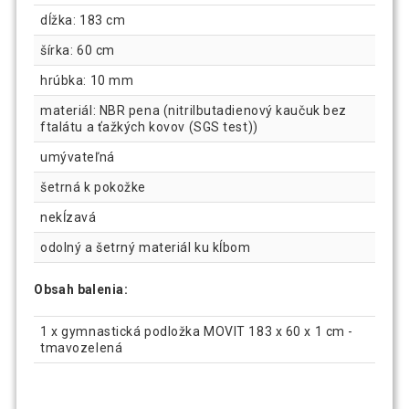
dĺžka: 183 cm
šírka: 60 cm
hrúbka: 10 mm
materiál: NBR pena (nitrilbutadienový kaučuk bez
ftalátu a ťažkých kovov (SGS test))
umývateľná
šetrná k pokožke
nekĺzavá
odolný a šetrný materiál ku kĺbom
Obsah balenia:
1 x gymnastická podložka MOVIT 183 x 60 x 1 cm -
tmavozelená