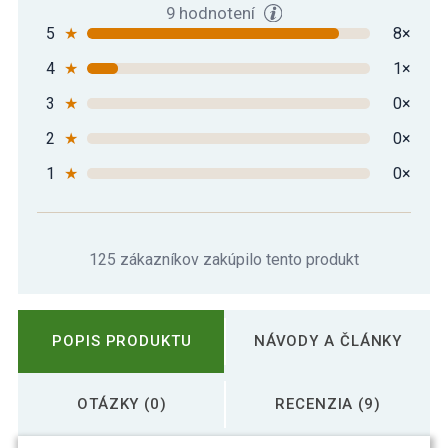
9 hodnotení
5
★
8×
4
★
1×
3
★
0×
2
★
0×
1
★
0×
125 zákazníkov zakúpilo tento produkt
POPIS PRODUKTU
NÁVODY A ČLÁNKY
OTÁZKY (0)
RECENZIA (9)