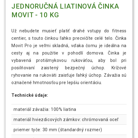
JEDNORUČNÁ LIATINOVÁ ČINKA
MOVIT - 10 KG
Už nebudete musieť platiť drahé vstupy do fitness
centier, s touto činkou ľahko precvičíte celé telo. Činka
Movit Pro je veľmi skladná, vďaka čomu je ideálna na
cesty aj na použitie v pohodlí domova. Činka je
vybavená protišmykovou rukoväťou, aby bol pri
posilňovaní zaistený bezpečný úchop. Krížové
ryhovanie na rukoväti zaisťuje ľahký úchop. Závažia sú
označené hmotnosťou pre lepšiu orientáciu.
Technické údaje:
materiál závažia: 100% liatina
materiál hviezdicových zámkov: chrómovaná oceľ
priemer tyče: 30 mm (štandardný rozmer)