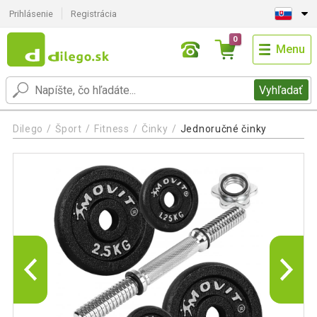
Prihlásenie
Registrácia
0
Menu
Vyhľadať
Dilego
Šport
Fitness
Činky
Jednoručné činky