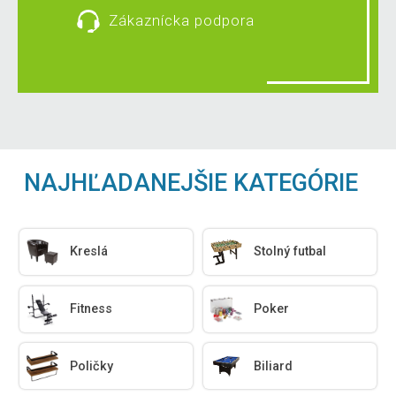
Zákaznícka podpora
NAJHĽADANEJŠIE KATEGÓRIE
Kreslá
Stolný futbal
Fitness
Poker
Poličky
Biliard