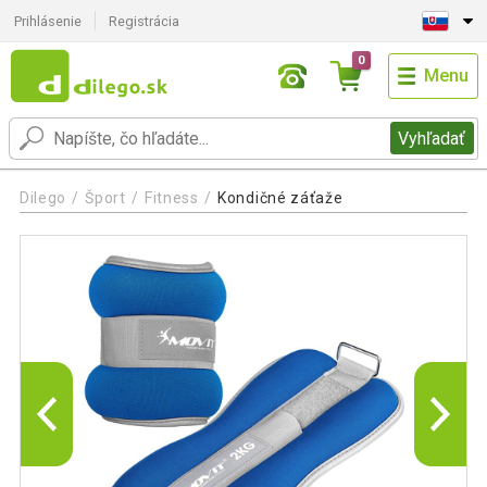
Prihlásenie
Registrácia
0
Menu
Vyhľadať
Dilego
Šport
Fitness
Kondičné záťaže