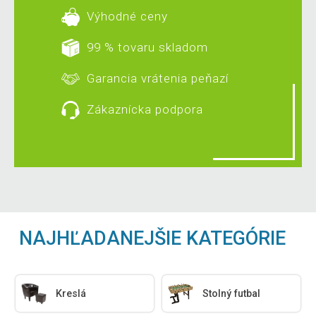
Výhodné ceny
99 % tovaru skladom
Garancia vrátenia peňazí
Zákaznícka podpora
NAJHĽADANEJŠIE KATEGÓRIE
Kreslá
Stolný futbal