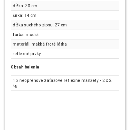
dĺžka: 30 cm
šírka: 14 cm
dĺžka suchého zipsu: 27 cm
farba: modrá
materiál: mäkká froté látka
reflexné prvky
Obsah balenia:
1 x neoprénové záťažové reflexné manžety - 2 x 2
kg