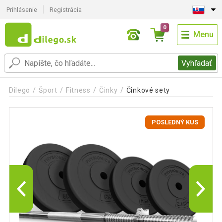
Prihlásenie
Registrácia
0
Menu
Vyhľadať
Dilego
Šport
Fitness
Činky
Činkové sety
POSLEDNÝ KUS