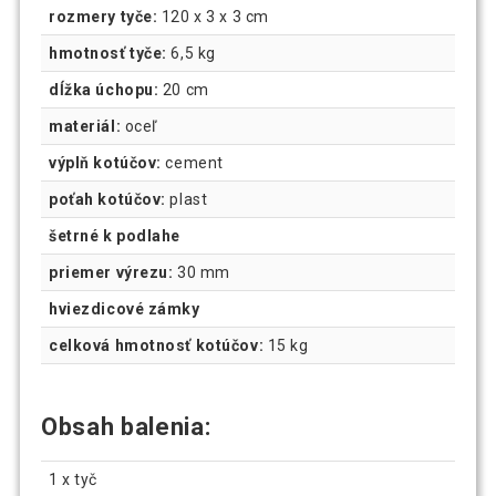
rozmery tyče:
‎120 x 3 x 3 cm
hmotnosť tyče:
6,5 kg
dĺžka úchopu:
20 cm
materiál:
oceľ
výplň kotúčov:
cement
poťah kotúčov:
plast
šetrné k podlahe
priemer výrezu:
30 mm
hviezdicové zámky
celková hmotnosť kotúčov:
15 kg
Obsah balenia:
1 x tyč