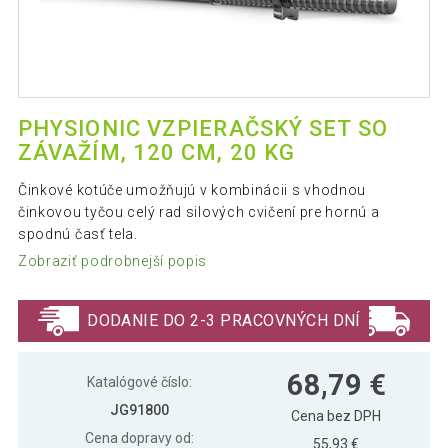
PHYSIONIC VZPIERAČSKÝ SET SO
ZÁVAŽÍM, 120 CM, 20 KG
Činkové kotúče umožňujú v kombinácii s vhodnou
činkovou tyčou celý rad silových cvičení pre hornú a
spodnú časť tela.
Zobraziť podrobnejší popis
DODANIE DO 2-3 PRACOVNÝCH DNÍ
68,79 €
Katalógové číslo:
JG91800
Cena bez DPH
Cena dopravy od:
55,93 €