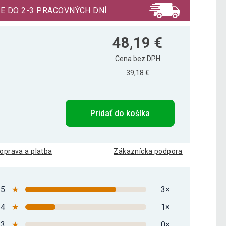
E DO 2-3 PRACOVNÝCH DNÍ
48,19 €
Cena bez DPH
39,18 €
Pridať do košíka
oprava a platba
Zákaznícka podpora
5
★
3×
4
★
1×
3
★
0×