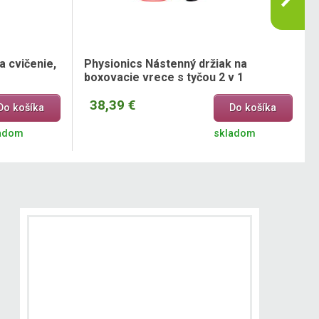
 cvičenie,
Physionics Nástenný držiak na
boxovacie vrece s tyčou 2 v 1
38,39 €
Do košíka
Do košíka
adom
skladom