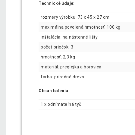
Technické údaje:
rozmery výrobku: 73 x 45 x 27 cm
maximálna povolená hmotnosť: 100 kg
inštalácia: na nástenné lišty
počet priečok: 3
hmotnosť: 2,3 kg
materiál: preglejka a borovica
farba: prírodné drevo
Obsah balenia:
1 x odnímateľná tyč