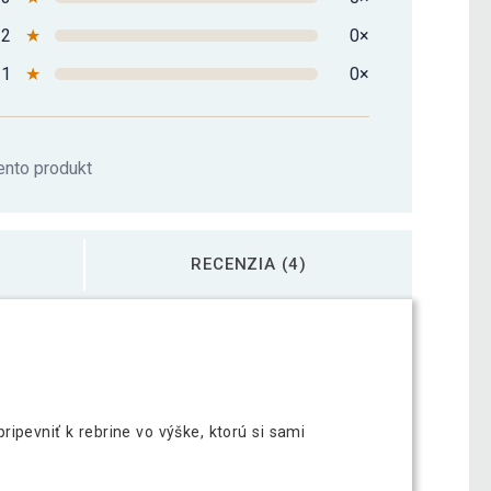
2
★
0×
1
★
0×
ento produkt
RECENZIA (4)
ipevniť k rebrine vo výške, ktorú si sami