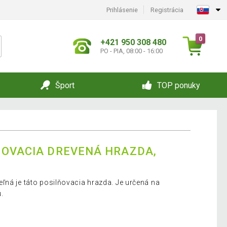
Prihlásenie
Registrácia
0
+421 950 308 480
PO - PIA, 08:00 - 16:00
Šport
TOP ponuky
ŇOVACIA DREVENÁ HRAZDA,
ľná je táto posilňovacia hrazda. Je určená na
.