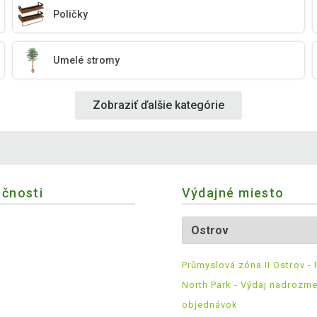
Poličky
Umelé stromy
Zobraziť ďalšie kategórie
očnosti
Výdajné miesto
Průmyslová zóna II Ostrov - 
North Park - Výdaj nadrozm
objednávok