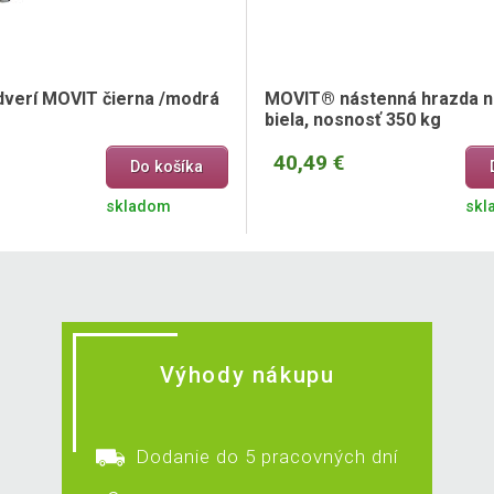
dverí MOVIT čierna /modrá
MOVIT® nástenná hrazda na
biela, nosnosť 350 kg
40,49 €
Do košíka
skladom
skl
Výhody nákupu
Dodanie do 5 pracovných dní