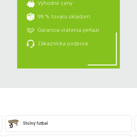
Výhodné ceny
99 % tovaru skladom
Garancia vrátenia peňazí
Zákaznícka podpora
Stolný futbal