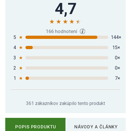
Podložka na jógu MOVIT 190 x 60 x 1,5
4,7
23,49 €
cm – žltá
166 hodnotení
5
★
144×
4
★
15×
3
★
0×
2
★
0×
1
★
7×
361 zákazníkov zakúpilo tento produkt
POPIS PRODUKTU
NÁVODY A ČLÁNKY