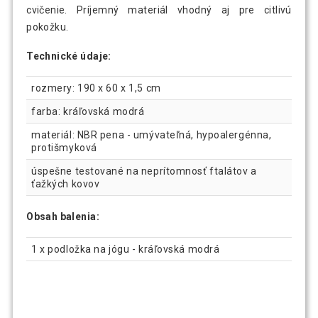
cvičenie. Príjemný materiál vhodný aj pre citlivú
pokožku.
Technické údaje:
rozmery: 190 x 60 x 1,5 cm
farba: kráľovská modrá
materiál: NBR pena - umývateľná, hypoalergénna,
protišmyková
úspešne testované na neprítomnosť ftalátov a
ťažkých kovov
Obsah balenia:
1 x podložka na jógu - kráľovská modrá