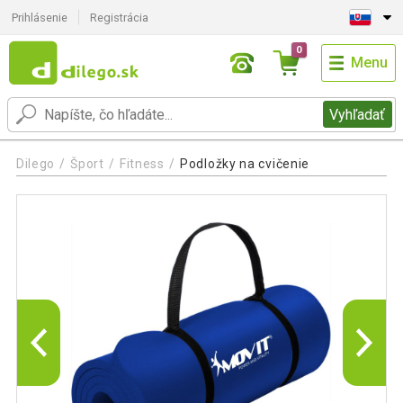
Prihlásenie
Registrácia
0
Menu
Vyhľadať
Dilego
Šport
Fitness
Podložky na cvičenie