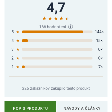
Podložka na jógu MOVIT 190 x 60 x 1,5
4,7
23,49 €
cm – žltá
166 hodnotení
5
★
144×
4
★
15×
3
★
0×
2
★
0×
1
★
7×
226 zákazníkov zakúpilo tento produkt
POPIS PRODUKTU
NÁVODY A ČLÁNKY